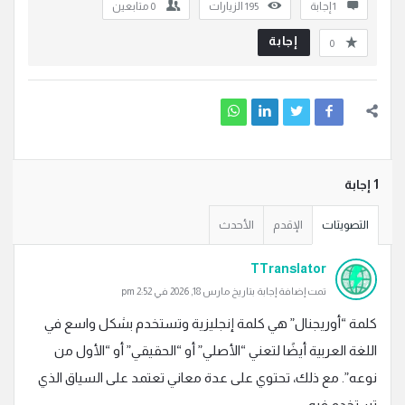
‫1 إجابة
195
الزيارات
0
متابعين
إجابة
0
‫1 إجابة
التصويتات
الإقدم
الأحدث
TTranslator
تمت إضافة إجابة بتاريخ مارس 18, 2026 في 2:52 pm
كلمة “أوريجنال” هي كلمة إنجليزية وتستخدم بشكل واسع في
اللغة العربية أيضًا لتعني “الأصلي” أو “الحقيقي” أو “الأول من
نوعه”. مع ذلك، تحتوي على عدة معاني تعتمد على السياق الذي
تستخدم فيه: