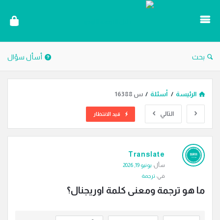
دليل
الترجمة
بحث
أسأل سؤال
الرئيسة
/
أسئلة
/
س 16388
التالي
قيد الانتظار
دليل
Translate
الترجمة
سأل:
يونيو 19, 2026
الاحدث
في:
ترجمة
أسئلة
ما هو ترجمة ومعنى كلمة اوريجنال؟