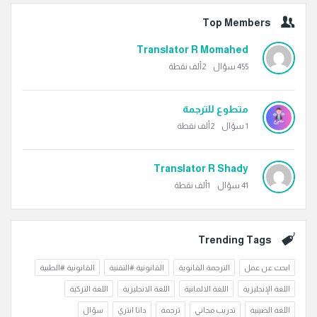
Top Members
Translator R Momahed
455
سؤال
2ألف
نقطة
متطوع للترجمة
1
سؤال
2ألف
نقطة
Translator R Shady
41
سؤال
1ألف
نقطة
Trending Tags
ابحث عن عمل
الترجمة القانوية
القانونية #التقنية
القانونية #الطبية
اللغة الإنجليزية
اللغة الالمانية
اللغة الانجليزية
اللغة التركية
اللغة الصينية
تدريب مجاني
ترجمة
داتا انتري
سؤال