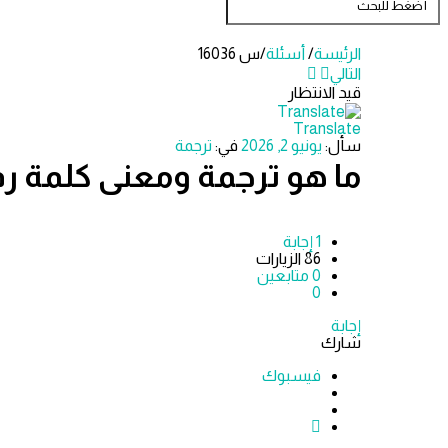
الرئيسة
/
أسئلة
/
س 16036
التالي
قيد الانتظار
دليل
Translate
سأل:
يونيو 2, 2026
في:
ترجمة
الترجمة
ما هو ترجمة ومعنى كلمة رف
الاحدث
أسئلة
‫1 إجابة
86
الزيارات
0
متابعين
0
إجابة
شارك
فيسبوك