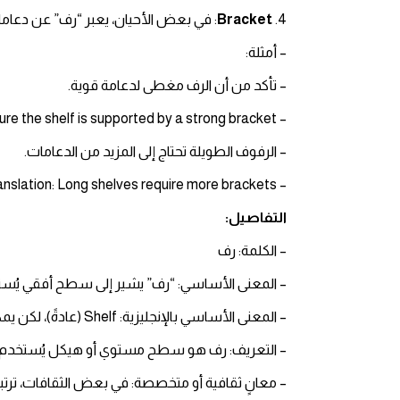
4.
Bracket
: في بعض الأحيان، يعبر “رف” عن دعام
– أمثلة:
– تأكد من أن الرف مغطى لدعامة قوية.
– Translation: Ensure the shelf is supported by a strong bracket.
– الرفوف الطويلة تحتاج إلى المزيد من الدعامات.
– Translation: Long shelves require more brackets.
التفاصيل:
– الكلمة: رف
– المعنى الأساسي: “رف” يشير إلى سطح أفقي يُست
– المعنى الأساسي بالإنجليزية: Shelf (عادةً)، لكن يمكن أن يتغير إلى Rack, Ledge, أو Bracket اعتمادًا على السياق.
– التعريف: رف هو سطح مستوي أو هيكل يُستخدم في ا
– معانٍ ثقافية أو متخصصة: في بعض الثقافات، ترتب