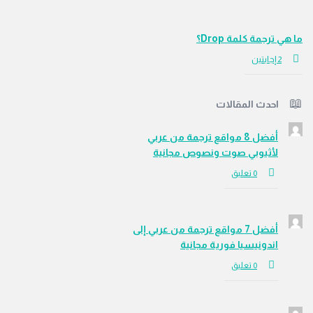
هي ترجمة كلمة Drop؟
‫2 إجابتين
احدث المقالات
أفضل 8 مواقع ترجمة من عربي
لأثيوبي صوت ونصوص مجانية
‫0 تعليق
أفضل 7 مواقع ترجمة من عربي إلى
اندونيسيا فورية مجانية
‫0 تعليق