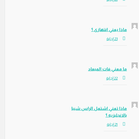
ماذا يعني انتهازى ؟
ما معني فات الميعاد
ماذا تعني اشتعل الراس شيبا
بالانجليزيه ؟