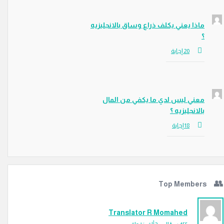
ماذا يعني يكلف ذراع وساق بالانجليزيه
؟
معني ليس لدي ما يكفي من المال
بالانجليزيه ؟
Top Members
Translator R Momahed