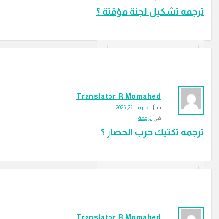
ترجمه تشكيل لجنة مؤقتة ؟
‫2 إجابتين
58
الزيارات
إجابة
Translator R Momahed
سأل:
مارس 25, 2025
في:
ترجمة
ترجمه تكتيك حرب الحصار ؟
‫2 إجابتين
68
الزيارات
إجابة
Translator R Momahed