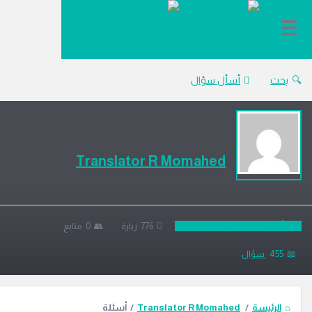
دليل
الترجمة
بحث
أسأل سؤال
Translator R Momahed
Translator R Momahe
776
زيارة
0
‫متابع
455
سؤال
الرئيسة
/
Translator R Momahed
/
أسئلة