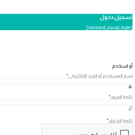
تسجيل دخول
[nextend_social_login]
أو استخدم
اسم المستخدم أو البريد الإلكتروني
*
كلمة المرور
*
كلمة التحقق
*