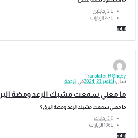
‫2 إجابتين
87
الزيارات
إجابة
Translator R Shady
سأل:
أكتوبر 23, 2024
في:
ترجمة
ما معني سمعت مشبك الرعد ومضة البرق
ما معني سمعت مشبك الرعد ومضة البرق ؟
‫3 إجابات
106
الزيارات
إجابة