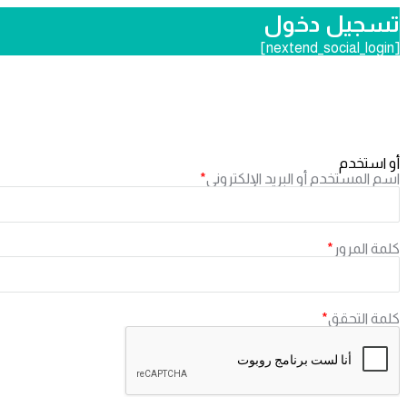
تسجيل دخول
[nextend_social_login]
أو استخدم
اسم المستخدم أو البريد الإلكتروني
*
كلمة المرور
*
كلمة التحقق
*