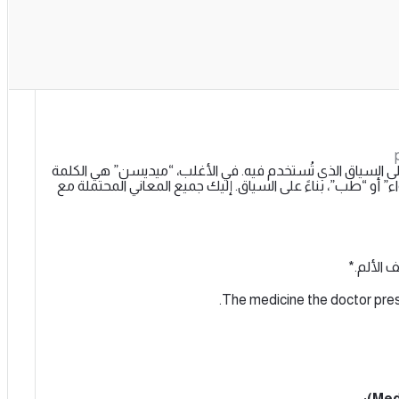
السياق الذي تُستخدم فيه. في الأغلب، “ميديسن” هي الكلمة
ة العربية “دواء” أو “طب”، بناءً على السياق. إليك جميع المعاني المحتملة مع
ف الألم.*