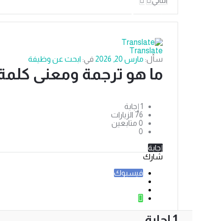
التالي
قيد الانتظار
دليل
الترجمة
Translate
سأل:
مارس 20, 2026
في:
ابحث عن وظيفة
الاحدث
ما هو ترجمة ومعنى كلم
أسئلة
‫1 إجابة
76
الزيارات
0
متابعين
0
إجابة
شارك
فيسبوك
‫1 إجابة