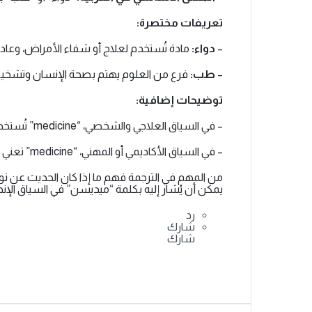
تعريفات مختصرة:
–
دواء:
مادة تُستخدم لعلاج أو شفاء الأمراض، وعاد
–
طب:
فرع من العلوم يهتم بصحة الإنسان وتشخي
توضيحات إضافية:
– في السياق العلاجي والشخصي، “medicine” تُستخدم عادةً للإشارة إلى الدواء المعين؛ مثل “وصفة دوائية”.
– في السياق الأكاديمي أو المهني، “medicine” تعني مجال الطب ككل أو دراسة الطب.
من المهم في الترجمة فهم ما إذا كان الحديث عن 
يمكن أن يُشار إليه بكلمة “ميديسن” في السياق الإنج
رد
شارك
شارك
شارك على
فيسبوك
شارك على تويتر
شارك على لينكد إن
شارك على واتس آب