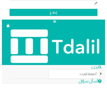
دليل
الترجمة
بحث
أسأل سؤال