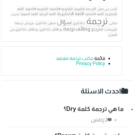
ابحث عن عمل
الترجمة القانوية
القانونية #التقنية
القانونية #الطبية
اللغة
اللغة الانجليزية
الإنجليزية
اللغة الالمانية
اللغة التركية
اللغة الصينية
تدريب
ترجمة
سؤال
مجاني
داتا انتري
شغل داتا انتري
عروض ترجمة
وظائف ترجمة
مترجم
كورسات
وظائف داتا انتري
وظائف داتا انتري من
المنزل
قائمة
مكتب ترجمة معتمد
Privacy Policy
لفوتر
احدث الاسئلة
ما هي ترجمة كلمة Dry؟
‫2 إجابتين