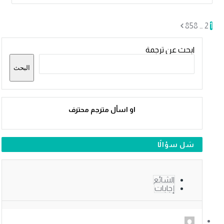
858
…
2
1
القائمة
ابحث عن ترجمة
الجانبية
البحث
او اسأل مترجم محترف
سَل سؤالًا
الشائع
إجابات