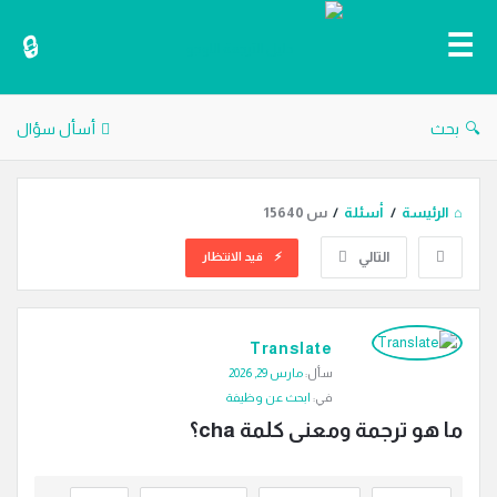
دليل
الترجمة
بحث
أسأل سؤال
الرئيسة
/
أسئلة
/
س 15640
التالي
قيد الانتظار
دليل
Translate
الترجمة
سأل:
مارس 29, 2026
الاحدث
في:
ابحث عن وظيفة
أسئلة
ما هو ترجمة ومعنى كلمة cha؟