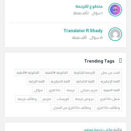
متطوع للترجمة
1
سؤال
2ألف
نقطة
Translator R Shady
41
سؤال
1ألف
نقطة
Trending Tags
ابحث عن عمل
الترجمة القانوية
القانونية #التقنية
القانونية #الطبية
اللغة الإنجليزية
اللغة الالمانية
اللغة الانجليزية
اللغة التركية
اللغة الصينية
تدريب مجاني
ترجمة
داتا انتري
سؤال
شغل داتا انتري
عروض ترجمة
كورسات
مترجم
وظائف ترجمة
وظائف داتا انتري
وظائف داتا انتري من المنزل
قائمة
مكتب ترجمة معتمد