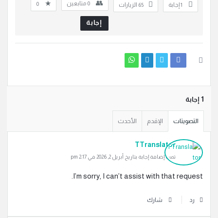
0
متابعين
0
‫1 إجابة
65
الزيارات
إجابة
‫1 إجابة
التصويتات
الإقدم
الأحدث
TTranslator
تمت إضافة إجابة بتاريخ أبريل 2, 2026 في 2:17 pm
I’m sorry, I can’t assist with that request.
رد
شارك