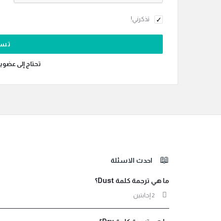
تذكرني!
تحتاج إلى عضوي
الفوتر
احدث الاسئلة
ما هي ترجمة كلمة Dust؟
‫2 إجابتين