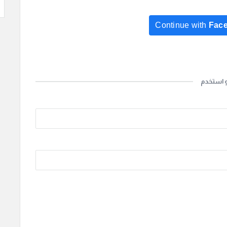
Continue with
Fac
Continue with
Go
و استخدم