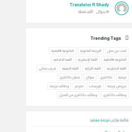
Translator R Shady
41
سؤال
1ألف
نقطة
Trending Tags
ابحث عن عمل
الترجمة القانوية
القانونية #التقنية
القانونية #الطبية
اللغة الإنجليزية
اللغة الالمانية
اللغة الانجليزية
اللغة التركية
اللغة الصينية
تدريب مجاني
ترجمة
داتا انتري
سؤال
شغل داتا انتري
عروض ترجمة
كورسات
مترجم
وظائف ترجمة
وظائف داتا انتري
وظائف داتا انتري من المنزل
قائمة
مكتب ترجمة معتمد