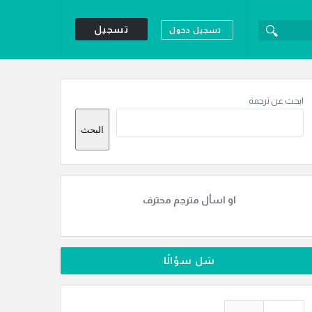
تسجيل
تسجيل دخول
لقائمة
لجانبية
ابحث عن ترجمة
البحث
او اسأل مترجم محترف
سَل سؤالًا