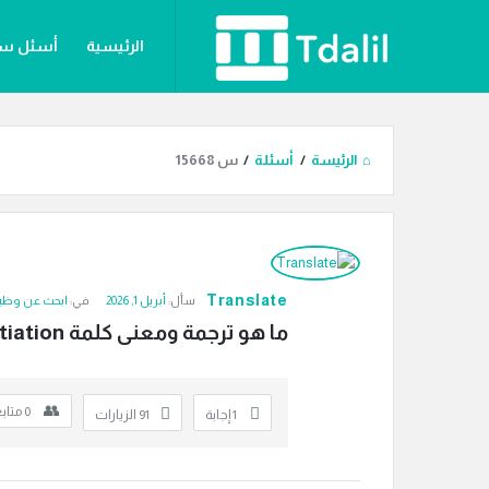
دليل
دليل
الرئيسية
أسئل س
الترجمة
الترجمة
القائمة
المقالات
أقسام ال
الرئيسة
/
أسئلة
/
س 15668
دليل
الترجمة
Translate
سأل:
أبريل 1, 2026
في:
ابحث عن وظي
الاحدث
ما هو ترجمة ومعنى كلمة negotiation معنى؟
أسئلة
0
متاب
‫1 إجابة
91
الزيارات