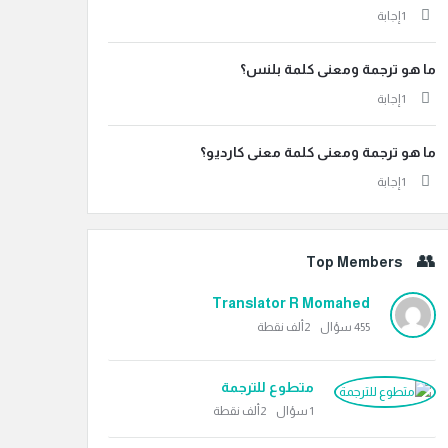
‫1 إجابة
ما هو ترجمة ومعنى كلمة بلنس؟
‫1 إجابة
ما هو ترجمة ومعنى كلمة معنى كارديو؟
‫1 إجابة
Top Members
Translator R Momahed
455
سؤال
2ألف
نقطة
متطوع للترجمة
1
سؤال
2ألف
نقطة