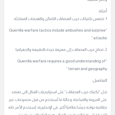
أمثلة:
1. تتضمن تكتيكات حرب العصابات الكمائن والهجمات المفاجئة.
“Guerrilla warfare tactics include ambushes and surprise
attacks.”
2. تحتاج حرب العصابات إلى معرفة جيدة بالطبيعة والجغرافيا.
“Guerrilla warfare requires a good understanding of
terrain and geography.”
التفاصيل:
تدل “تكتيك حرب العصابات” على استراتيجيات القتال التي تعتمد
على المرونة والمباغتة، وغالبًا ما تُستخدم من قبل مجموعات غير
نظامية تواجه جيشًا نظاميًا أكبر. في الإنجليزية، يُستخدم الأمر ذاته
للإشارة إلى هذا النمط من القتال. هذه التكتيكات تساعد في