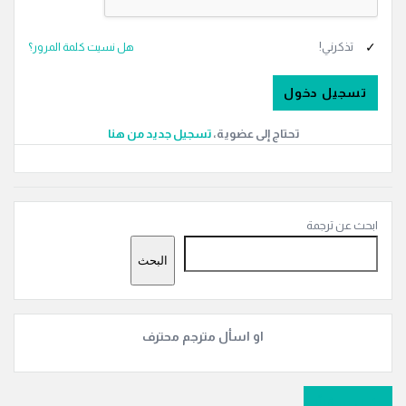
تذكرني!
هل نسيت كلمة المرور؟
تحتاج إلى عضوية،
‫تسجيل جديد من هنا
القائمة
ابحث عن ترجمة
الجانبية
البحث
او اسأل مترجم محترف
سَل سؤالًا