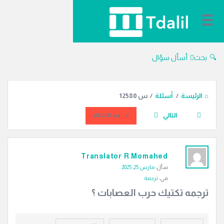
دليل
الترجمة
بحث
أسأل سؤال
الرئيسة
/
أسئلة
/
س 12580
التالي
قيد الانتظار
دليل
Translator R Momahed
الترجمة
سأل:
مارس 25, 2025
الاحدث
في:
ترجمة
أسئلة
ترجمه تكتيك حرب العصابات ؟