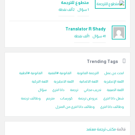
متطوع للترجمة
1
سؤال
2ألف
نقطة
Translator R Shady
41
سؤال
1ألف
نقطة
Trending Tags
ابحث عن عمل
الترجمة القانوية
القانونية #التقنية
القانونية #الطبية
اللغة الإنجليزية
اللغة الالمانية
اللغة الانجليزية
اللغة التركية
اللغة الصينية
تدريب مجاني
ترجمة
داتا انتري
سؤال
شغل داتا انتري
عروض ترجمة
كورسات
مترجم
وظائف ترجمة
وظائف داتا انتري
وظائف داتا انتري من المنزل
قائمة
مكتب ترجمة معتمد