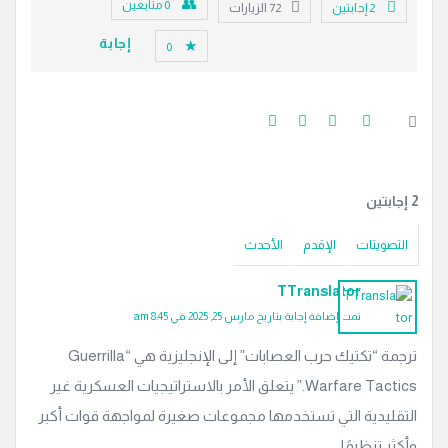
0
متابعين
‫2 إجابتين
72
الزيارات
إجابة
0
‫2 إجابتين
التصويتات
الإقدم
الأحدث
TTranslator
تمت إضافة إجابة بتاريخ مارس 25, 2025 في 8:45 am
ترجمة “تكتيك حرب العصابات” إلى الإنجليزية هي “Guerrilla
Warfare Tactics.” يتعلق الأمر بالاستراتيجيات العسكرية غير
التقليدية التي تستخدمها مجموعات صغيرة لمواجهة قوات أكبر
وأكثر تنظيمًا.