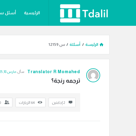
دليل
دليل
الرئيسية
أسئل س
الترجمة
الترجمة
القائمة
الرئيسة
/
أسئلة
/
س 12159
دليل
Translator R Momahed
سأل:
مارس 18, 2025
الترجمة
ترجمه رنجة؟
الاحدث
أسئلة
‫2 إجابتين
64
الزيارات
0