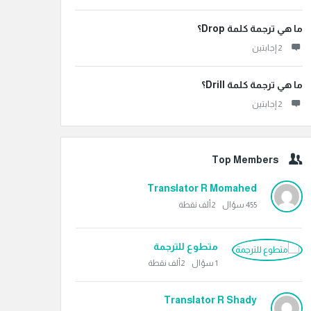
ما هي ترجمة كلمة Drop؟
‫2 إجابتين
ما هي ترجمة كلمة Drill؟
‫2 إجابتين
Top Members
Translator R Momahed
455
سؤال
2ألف
نقطة
متطوع للترجمة
1
سؤال
2ألف
نقطة
Translator R Shady