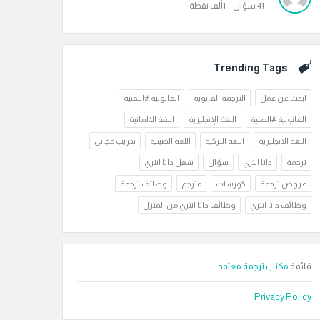
41
سؤال
1ألف
نقطة
Trending Tags
ابحث عن عمل
الترجمة القانوية
القانونية #التقنية
القانونية #الطبية
اللغة الإنجليزية
اللغة الالمانية
اللغة الانجليزية
اللغة التركية
اللغة الصينية
تدريب مجاني
ترجمة
داتا انتري
سؤال
شغل داتا انتري
عروض ترجمة
كورسات
مترجم
وظائف ترجمة
وظائف داتا انتري
وظائف داتا انتري من المنزل
قائمة
مكتب ترجمة معتمد
Privacy Policy