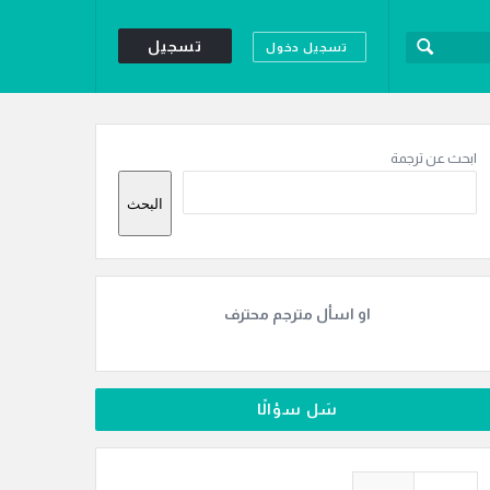
تسجيل
تسجيل دخول
لقائمة
لجانبية
ابحث عن ترجمة
البحث
او اسأل مترجم محترف
سَل سؤالًا