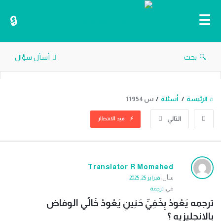
دليل
الترجمة
بحث
أسأل سؤال
الرئيسة
/
أسئلة
/
س 11954
التالي
قيد الانتظار
دليل
Translator R Momahed
الترجمة
سأل:
فبراير 25, 2025
الاحدث
في:
ترجمة
أسئلة
ترجمه يَعُودُ بِخَفِيِّ حَنِينِ يَعُودُ خَالُي الوفاض 
بالانجليزيه ؟