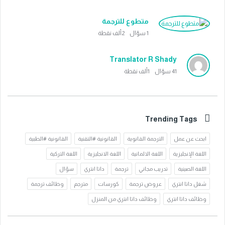
متطوع للترجمة
1
سؤال
2ألف
نقطة
Translator R Shady
41
سؤال
1ألف
نقطة
Trending Tags
ابحث عن عمل
الترجمة القانوية
القانونية #التقنية
القانونية #الطبية
اللغة الإنجليزية
اللغة الالمانية
اللغة الانجليزية
اللغة التركية
اللغة الصينية
تدريب مجاني
ترجمة
داتا انتري
سؤال
شغل داتا انتري
عروض ترجمة
كورسات
مترجم
وظائف ترجمة
وظائف داتا انتري
وظائف داتا انتري من المنزل