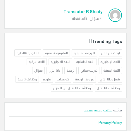
Translator R Shady
41
سؤال
1ألف
نقطة
Trending Tags
ابحث عن عمل
الترجمة القانوية
القانونية #التقنية
القانونية #الطبية
اللغة الإنجليزية
اللغة الالمانية
اللغة الانجليزية
اللغة التركية
اللغة الصينية
تدريب مجاني
ترجمة
داتا انتري
سؤال
شغل داتا انتري
عروض ترجمة
كورسات
مترجم
وظائف ترجمة
وظائف داتا انتري
وظائف داتا انتري من المنزل
قائمة
مكتب ترجمة معتمد
Privacy Policy