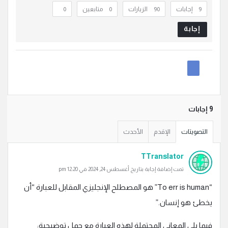
‫9 إجابات
90
الزيارات
0
متابعين
0
إجابة
‫9 إجابات
التصويتات
الإقدم
الأحدث
TTranslator
تمت إضافة إجابة بتاريخ أغسطس 24, 2024 في 12:20 pm
“To err is human” هو المصطلح الإنجليزي المقابل للعبارة “أن
يخطئ هو إنسان.”
فيما يلي المعاني المحتملة لهذه العبارة مع جمل توضيحية: