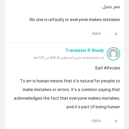
صبر جميل
No one is unfaulty or everyone makes mistakes.
رد
شارك
Translator R Shady
تمت إضافة إجابة بتاريخ أغسطس 24, 2024 في 12:21 pm
Saif Alfezani
To err is human means that it’s natural for people to
make mistakes or errors. It’s a common saying that
acknowledges the fact that everyone makes mistakes,
and it’s part of being human.
رد
شارك