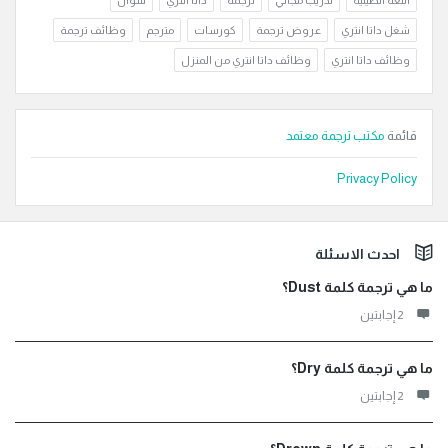
اللغة الصينية
تدريب مجاني
ترجمة
داتا انتري
سؤال
شغل داتا انتري
عروض ترجمة
كورسات
مترجم
وظائف ترجمة
وظائف داتا انتري
وظائف داتا انتري من المنزل
قائمة
مكتب ترجمة معتمد
Privacy Policy
لفوتر
احدث الاسئلة
ما هي ترجمة كلمة Dust؟
‫2 إجابتين
ما هي ترجمة كلمة Dry؟
‫2 إجابتين