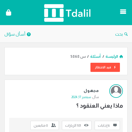
دليل
الترجمة
بحث
أسأل سؤال
الرئيسة
/
أسئلة
/
س 5868
قيد الانتظار
دليل
مجهول
الترجمة
سأل:
سبتمبر 17, 2024
الاحدث
ماذا يعني العنقود ؟
أسئلة
‫6 إجابات
101
الزيارات
0
متابعين