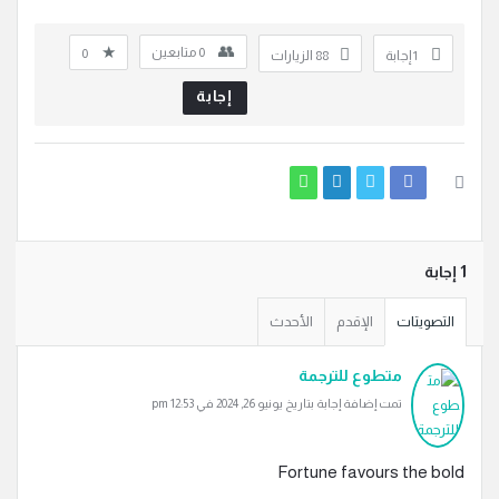
0
متابعين
0
‫1 إجابة
88
الزيارات
إجابة
‫1 إجابة
التصويتات
الإقدم
الأحدث
متطوع للترجمة
تمت إضافة إجابة بتاريخ يونيو 26, 2024 في 12:53 pm
Fortune favours the bold