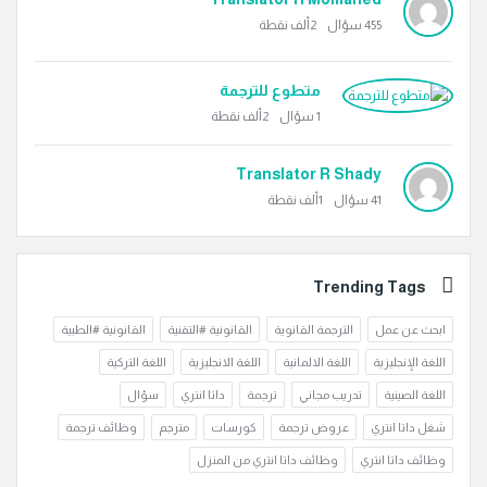
455
سؤال
2ألف
نقطة
متطوع للترجمة
1
سؤال
2ألف
نقطة
Translator R Shady
41
سؤال
1ألف
نقطة
Trending Tags
ابحث عن عمل
الترجمة القانوية
القانونية #التقنية
القانونية #الطبية
اللغة الإنجليزية
اللغة الالمانية
اللغة الانجليزية
اللغة التركية
اللغة الصينية
تدريب مجاني
ترجمة
داتا انتري
سؤال
شغل داتا انتري
عروض ترجمة
كورسات
مترجم
وظائف ترجمة
وظائف داتا انتري
وظائف داتا انتري من المنزل