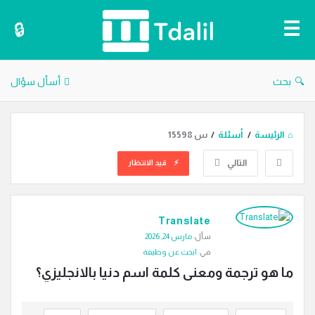
دليل
الترجمة
بحث
أسأل سؤال
الرئيسة
/
أسئلة
/
س 15598
التالي
قيد الانتظار
دليل
Translate
الترجمة
سأل:
مارس 24, 2026
الاحدث
في:
ابحث عن وظيفة
أسئلة
ما هو ترجمة ومعنى كلمة اسم دنيا بالانجليزي؟