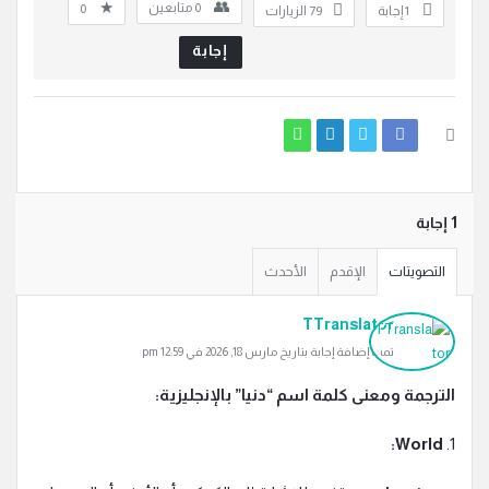
0
متابعين
0
‫1 إجابة
79
الزيارات
إجابة
‫1 إجابة
التصويتات
الإقدم
الأحدث
TTranslator
تمت إضافة إجابة بتاريخ مارس 18, 2026 في 12:59 pm
الترجمة ومعنى كلمة اسم “دنيا” بالإنجليزية:
World:
1.