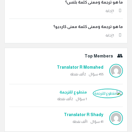
ما هو ترجمة ومعنى كلمة بلنس؟
‫1 إجابة
ما هو ترجمة ومعنى كلمة معنى كارديو؟
‫1 إجابة
Top Members
Translator R Momahed
455
سؤال
2ألف
نقطة
متطوع للترجمة
1
سؤال
2ألف
نقطة
Translator R Shady
41
سؤال
1ألف
نقطة