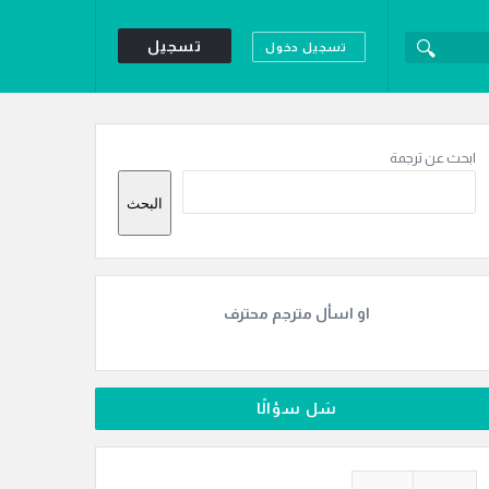
تسجيل
تسجيل دخول
لقائمة
لجانبية
ابحث عن ترجمة
البحث
او اسأل مترجم محترف
سَل سؤالًا