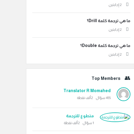
‫2 إجابتين
ما هي ترجمة كلمة Drill؟
‫2 إجابتين
ما هي ترجمة كلمة Double؟
‫2 إجابتين
Top Members
Translator R Momahed
455
سؤال
2ألف
نقطة
متطوع للترجمة
1
سؤال
2ألف
نقطة