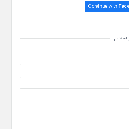
Continue with
Fac
Continue with
Go
و استخدم