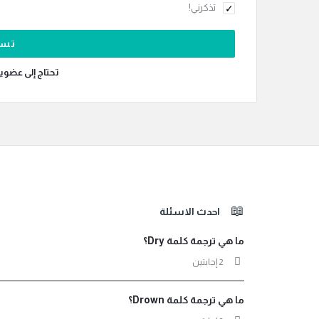
تذكرني!
تحتاج إلى عضوي
الفوتر
احدث الاسئلة
ما هي ترجمة كلمة Dry؟
‫2 إجابتين
ما هي ترجمة كلمة Drown؟