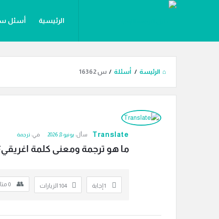
دليل
دليل
الرئيسية
أسئل س
الترجمة
الترجمة
القائمة
المقالات
أقسام ال
الرئيسة
/
أسئلة
/
س 16362
دليل
الترجمة
Translate
سأل:
يونيو 8, 2026
في:
ترجمة
الاحدث
ما هو ترجمة ومعنى كلمة اغريقي؟
أسئلة
0
متا
‫1 إجابة
104
الزيارات