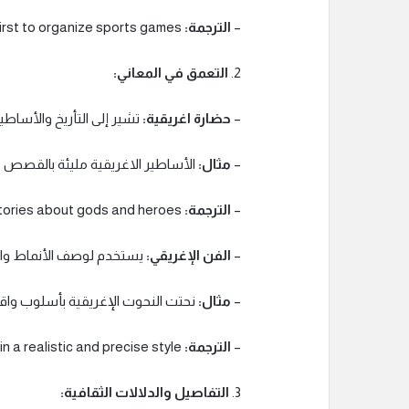
–
الترجمة:
The Greeks were among the first to organize sports games.
2.
التعمق في المعاني:
–
حضارة اغريقية:
تشير إلى التأريخ والأساطي
–
مثال:
الأساطير الاغريقية مليئة بالقصص ع
–
الترجمة:
Greek mythology is filled with stories about gods and heroes.
–
الفن الإغريقي:
يستخدم لوصف الأنماط والأس
–
مثال:
نحتت النحوت الإغريقية بأسلوب واق
–
الترجمة:
Greek sculptures were carved in a realistic and precise style.
3.
التفاصيل والدلالات الثقافية: