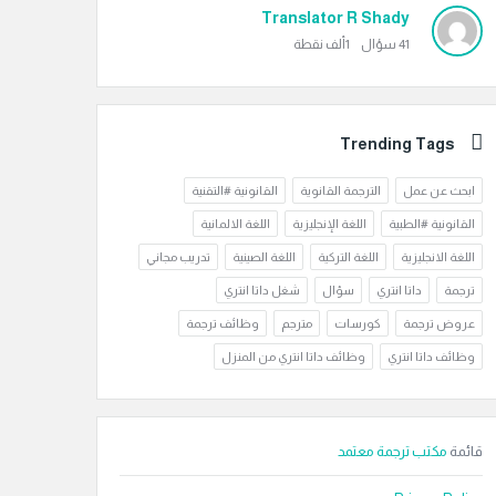
Translator R Shady
41
سؤال
1ألف
نقطة
Trending Tags
ابحث عن عمل
الترجمة القانوية
القانونية #التقنية
القانونية #الطبية
اللغة الإنجليزية
اللغة الالمانية
اللغة الانجليزية
اللغة التركية
اللغة الصينية
تدريب مجاني
ترجمة
داتا انتري
سؤال
شغل داتا انتري
عروض ترجمة
كورسات
مترجم
وظائف ترجمة
وظائف داتا انتري
وظائف داتا انتري من المنزل
قائمة
مكتب ترجمة معتمد