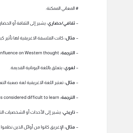
# المعاني الممكنة:
–
ثقافي/حضاري:
يشير إلى الثقافة أو الحضارة
–
مثال:
كانت الفلسفة الاغريقية لها تأثير كبي
–
الترجمة:
Greek philosophy had a great influence on Western thought.
–
لغوي:
يتعلق باللغة اليونانية القديمة.
–
مثال:
تعتبر اللغة الاغريقية لغة صعبة التع
–
الترجمة:
The Greek language is considered difficult to learn.
–
تاريخي:
يشير إلى الأحداث أو الشخصيات التار
–
مثال:
الإغريق كانوا من أوائل الذين نظموا ا