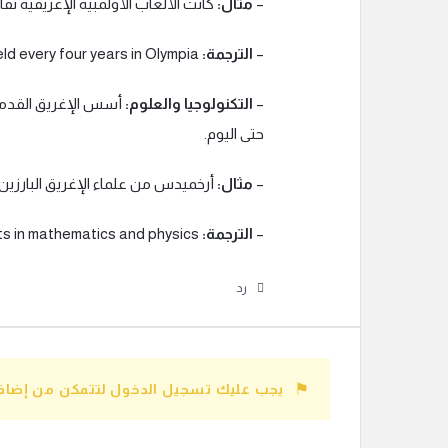
–
مثال:
كانت الألعاب الأولمبية الإغريقية تُق
–
الترجمة:
The Greek Olympic Games were held every four years in Olympia.
–
التكنولوجيا والعلوم:
أسس الإغريق القدماء 
حتى اليوم.
–
مثال:
أرخميدس من علماء الإغريق البارزين ف
–
الترجمة:
Archimedes was one of the prominent Greek scientists in mathematics and physics.
رد
يجب عليك تسجيل الدخول لتتمكن من إضافة