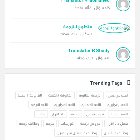
Translator R Momahed
455
سؤال
2ألف
نقطة
متطوع للترجمة
1
سؤال
2ألف
نقطة
Translator R Shady
41
سؤال
1ألف
نقطة
Trending Tags
ابحث عن عمل
الترجمة القانوية
القانونية #التقنية
القانونية #الطبية
اللغة الإنجليزية
اللغة الالمانية
اللغة الانجليزية
اللغة التركية
اللغة الصينية
تدريب مجاني
ترجمة
داتا انتري
سؤال
شغل داتا انتري
عروض ترجمة
كورسات
مترجم
وظائف ترجمة
وظائف داتا انتري
وظائف داتا انتري من المنزل