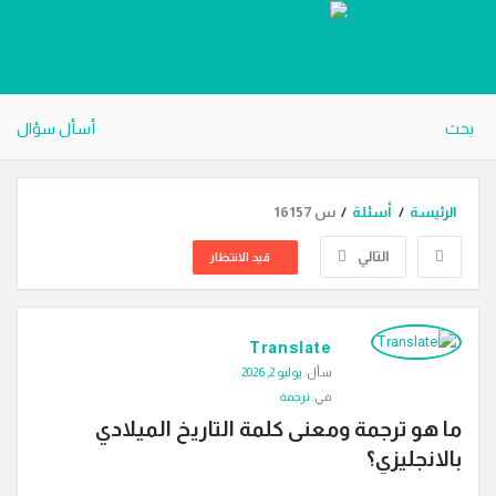
دليل
الترجمة
بحث
أسأل سؤال
الرئيسة
/
أسئلة
/
س 16157
التالي
قيد الانتظار
دليل
Translate
الترجمة
سأل:
يوليو 2, 2026
الاحدث
في:
ترجمة
أسئلة
ما هو ترجمة ومعنى كلمة التاريخ الميلادي 
بالانجليزي؟