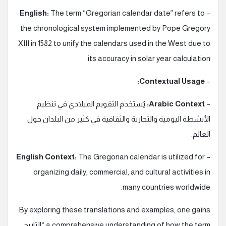
English:
The term “Gregorian calendar date” refers to
–
the chronological system implemented by Pope Gregory
XIII in 1582 to unify the calendars used in the West due to
its accuracy in solar year calculation.
Contextual Usage:
–
–
Arabic Context:
يُستخدم التقويم الميلادي في تنظيم
الأنشطة اليومية والتجارية والثقافية في كثير من البلدان حول
العالم.
English Context:
The Gregorian calendar is utilized for
–
organizing daily, commercial, and cultural activities in
many countries worldwide.
By exploring these translations and examples, one gains
a comprehensive understanding of how the term “التاريخ