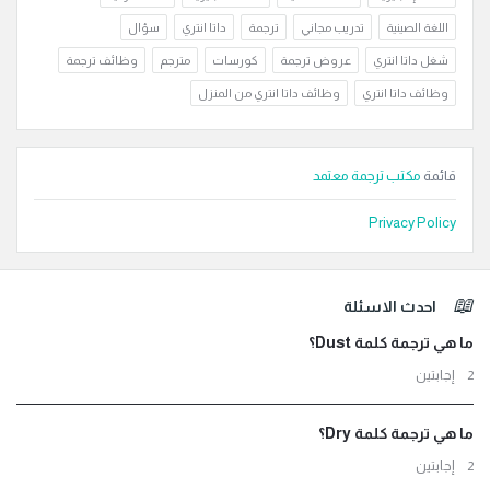
اللغة الصينية
تدريب مجاني
ترجمة
داتا انتري
سؤال
شغل داتا انتري
عروض ترجمة
كورسات
مترجم
وظائف ترجمة
وظائف داتا انتري
وظائف داتا انتري من المنزل
قائمة
مكتب ترجمة معتمد
Privacy Policy
لفوتر
احدث الاسئلة
ما هي ترجمة كلمة Dust؟
‫2 إجابتين
ما هي ترجمة كلمة Dry؟
‫2 إجابتين