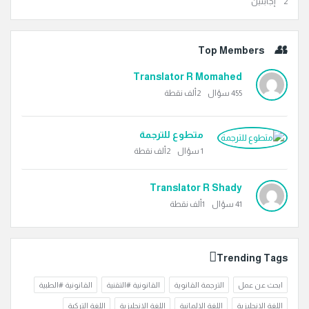
‫2 إجابتين
Top Members
Translator R Momahed
455
سؤال
2ألف
نقطة
متطوع للترجمة
1
سؤال
2ألف
نقطة
Translator R Shady
41
سؤال
1ألف
نقطة
Trending Tags
ابحث عن عمل
الترجمة القانوية
القانونية #التقنية
القانونية #الطبية
اللغة الإنجليزية
اللغة الالمانية
اللغة الانجليزية
اللغة التركية