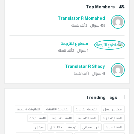
Top Members
Translator R Momahed
455
سؤال
2ألف
نقطة
متطوع للترجمة
1
سؤال
2ألف
نقطة
Translator R Shady
41
سؤال
1ألف
نقطة
Trending Tags
ابحث عن عمل
الترجمة القانوية
القانونية #التقنية
القانونية #الطبية
اللغة الإنجليزية
اللغة الالمانية
اللغة الانجليزية
اللغة التركية
اللغة الصينية
تدريب مجاني
ترجمة
داتا انتري
سؤال