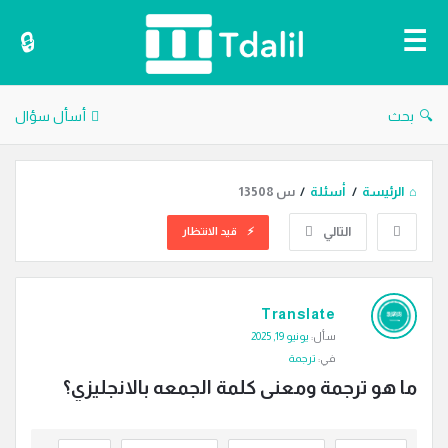
دليل
الترجمة
بحث
أسأل سؤال
الرئيسة
/
أسئلة
/
س 13508
التالي
قيد الانتظار
دليل
Translate
الترجمة
سأل:
يونيو 19, 2025
الاحدث
في:
ترجمة
أسئلة
ما هو ترجمة ومعنى كلمة الجمعه بالانجليزي؟