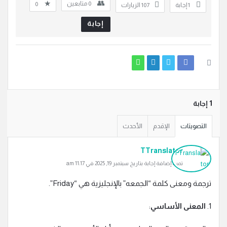
0
متابعين
0
‫1 إجابة
107
الزيارات
إجابة
‫1 إجابة
التصويتات
الإقدم
الأحدث
TTranslator
تمت إضافة إجابة بتاريخ سبتمبر 19, 2025 في 11:17 am
ترجمة ومعنى كلمة “الجمعه” بالإنجليزية هي “Friday”.
1.
المعنى الأساسي
: