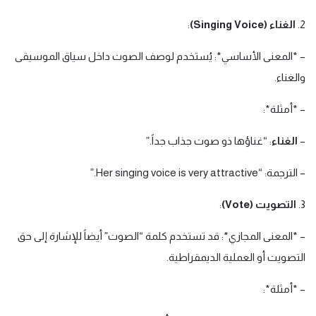
2.
الغناء (Singing Voice)
:
– *المعنى الأساسي*: يُستخدم لوصف الصوت داخل سياق الموسيقى
والغناء.
– *أمثلة*:
–
الغناء
: “غناؤها ذو صوت جذاب جداً.”
– الترجمة: “Her singing voice is very attractive.”
3.
التصويت (Vote)
:
– *المعنى المجازي*: قد تستخدم كلمة “الصوت” أيضاً للإشارة إلى حق
التصويت أو العملية الديمقراطية.
– *أمثلة*: