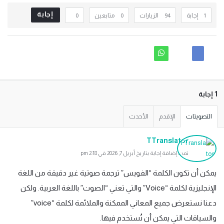
إجابة
‫1 إجابة
94
الزيارات
0
متابعين
0
‫1 إجابة
التصويتات
الإقدم
الأحدث
TTranslator
تمت إضافة إجابة بتاريخ أبريل 7, 2026 في 2:18 pm
يمكن أن تكون الكلمة “الفويس” ترجمة صوتية غير دقيقة من اللغة
الإنجليزية لكلمة “Voice” والتي تعني “الصوت” باللغة العربية. ولكن
دعنا نستعرض جميع المعاني الممكنة والملائمة لكلمة “voice”
والسياقات التي يمكن أن تُستخدم فيها.