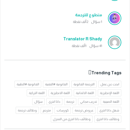
متطوع للترجمة
1
سؤال
2ألف
نقطة
Translator R Shady
41
سؤال
1ألف
نقطة
Trending Tags
ابحث عن عمل
الترجمة القانوية
القانونية #التقنية
القانونية #الطبية
اللغة الإنجليزية
اللغة الالمانية
اللغة الانجليزية
اللغة التركية
اللغة الصينية
تدريب مجاني
ترجمة
داتا انتري
سؤال
شغل داتا انتري
عروض ترجمة
كورسات
مترجم
وظائف ترجمة
وظائف داتا انتري
وظائف داتا انتري من المنزل