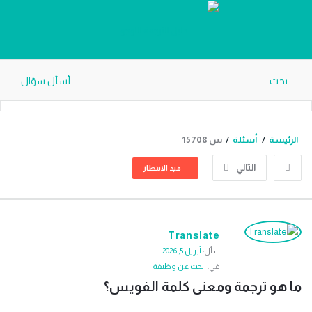
دليل
الترجمة
بحث
أسأل سؤال
الرئيسة
/
أسئلة
/
س 15708
التالي
قيد الانتظار
دليل
Translate
الترجمة
سأل:
أبريل 5, 2026
الاحدث
في:
ابحث عن وظيفة
أسئلة
ما هو ترجمة ومعنى كلمة الفويس؟