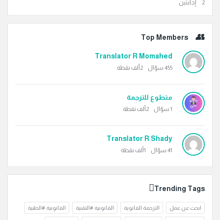
‫2 إجابتين
Top Members
Translator R Momahed
455
سؤال
2ألف
نقطة
متطوع للترجمة
1
سؤال
2ألف
نقطة
Translator R Shady
41
سؤال
1ألف
نقطة
Trending Tags
ابحث عن عمل
الترجمة القانوية
القانونية #التقنية
القانونية #الطبية