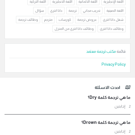
اللغة الإنجليزية
اللغة الالمانية
اللغة الانجليزية
اللغة التركية
اللغة الصينية
تدريب مجاني
ترجمة
داتا انتري
سؤال
شغل داتا انتري
عروض ترجمة
كورسات
مترجم
وظائف ترجمة
وظائف داتا انتري
وظائف داتا انتري من المنزل
قائمة
مكتب ترجمة معتمد
Privacy Policy
لفوتر
احدث الاسئلة
ما هي ترجمة كلمة Dry؟
‫2 إجابتين
ما هي ترجمة كلمة Drown؟
‫2 إجابتين