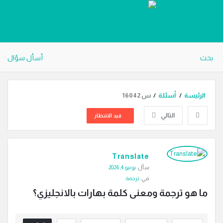
دليل
الترجمة
بحث
أسأل سؤال
الرئيسة
/
أسئلة
/
س 16042
التالي
قيد الانتظار
دليل
Translate
الترجمة
سأل:
يونيو 4, 2026
الاحدث
في:
ترجمة
أسئلة
ما هو ترجمة ومعنى كلمة بهارات بالانجليزي؟