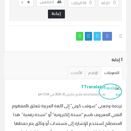
0
متابعين
0
‫1 إجابة
80
الزيارات
إجابة
‫1 إجابة
التصويتات
الإقدم
الأحدث
TTranslator
تمت إضافة إجابة بتاريخ مارس 18, 2026 في 12:54 pm
ترجمة ومعنى “سوفت كوبي” إلى اللغة العربية تتعلق بالمفهوم
التقني المعروف باسم “نسخة إلكترونية” أو “نسخة رقمية”. هذا
المصطلح يُستخدم للإشارة إلى مستندات أو وثائق يتم حفظها