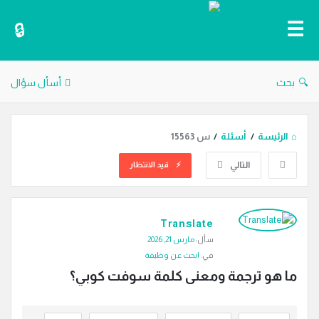
دليل
الترجمة
بحث
أسأل سؤال
الرئيسة
/
أسئلة
/
س 15563
التالي
قيد الانتظار
دليل
Translate
الترجمة
سأل:
مارس 21, 2026
الاحدث
في:
ابحث عن وظيفة
أسئلة
ما هو ترجمة ومعنى كلمة سوفت كوبي؟