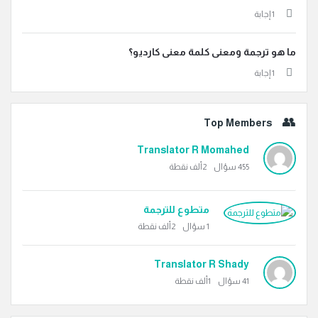
‫1 إجابة
ما هو ترجمة ومعنى كلمة معنى كارديو؟
‫1 إجابة
Top Members
Translator R Momahed
455
سؤال
2ألف
نقطة
متطوع للترجمة
1
سؤال
2ألف
نقطة
Translator R Shady
41
سؤال
1ألف
نقطة