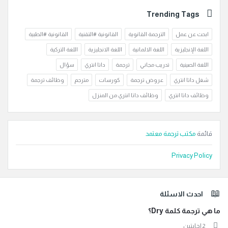
Trending Tags
ابحث عن عمل
الترجمة القانوية
القانونية #التقنية
القانونية #الطبية
اللغة الإنجليزية
اللغة الالمانية
اللغة الانجليزية
اللغة التركية
اللغة الصينية
تدريب مجاني
ترجمة
داتا انتري
سؤال
شغل داتا انتري
عروض ترجمة
كورسات
مترجم
وظائف ترجمة
وظائف داتا انتري
وظائف داتا انتري من المنزل
قائمة
مكتب ترجمة معتمد
Privacy Policy
لفوتر
احدث الاسئلة
ما هي ترجمة كلمة Dry؟
‫2 إجابتين