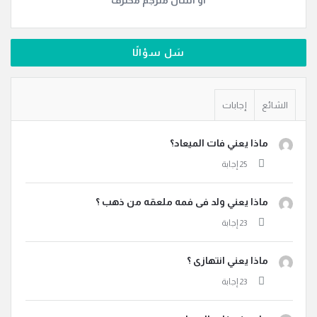
او اسأل مترجم محترف
سَل سؤالًا
الشائع
إجابات
ماذا يعني فات الميعاد؟
ماذا يعني ولد فى فمه ملعقه من ذهب ؟
ماذا يعني انتهازى ؟