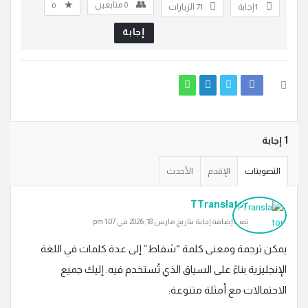
0
متابعين
0
‫1 إجابة
71
الزيارات
إجابة
‫1 إجابة
التصويتات
الإقدم
الأحدث
TTranslator
تمت إضافة إجابة بتاريخ مارس 18, 2026 في 1:07 pm
يمكن ترجمة ومعنى كلمة “شفاط” إلى عدة كلمات في اللغة
الإنجليزية بناءً على السياق الذي تُستخدم فيه. إليك جميع
الاحتمالات مع أمثلة متنوعة: