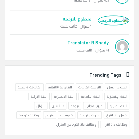
455
سؤال
2ألف
نقطة
متطوع للترجمة
1
سؤال
2ألف
نقطة
Translator R Shady
41
سؤال
1ألف
نقطة
Trending Tags
ابحث عن عمل
الترجمة القانوية
القانونية #التقنية
القانونية #الطبية
اللغة الإنجليزية
اللغة الالمانية
اللغة الانجليزية
اللغة التركية
اللغة الصينية
تدريب مجاني
ترجمة
داتا انتري
سؤال
شغل داتا انتري
عروض ترجمة
كورسات
مترجم
وظائف ترجمة
وظائف داتا انتري
وظائف داتا انتري من المنزل