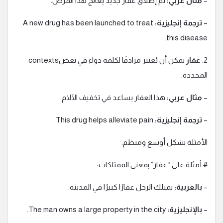
–
مثال عربي:
تم إطلاق عقار جديد يعالج هذا المرض.
–
ترجمة إنجليزية:
A new drug has been launched to treat
this disease.
2.
عقار
يمكن أن يُعتبر مرادفًا لكلمة دواء في بعضcontexts
المحددة.
–
مثال عربي:
هذا العقار يساعد في تخفيف الآلام.
–
ترجمة إنجليزية:
This drug helps alleviate pain.
الأمثلة بشكل أوسع ومنظم:
# أمثلة على “عقار” بمعنى الممتلكات:
–
بالعربية:
يمتلك الرجل عقارًا كبيرًا في المدينة.
–
بالإنجليزية:
The man owns a large property in the city.