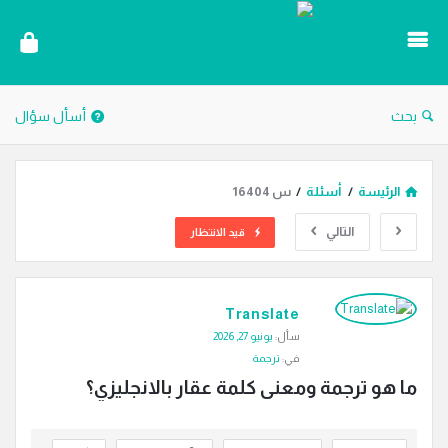
دليل
الترجمة
بحث
أسأل سؤال
الرئيسة
/
أسئلة
/
س 16404
التالي
قيد الانتظار
دليل
Translate
الترجمة
سأل:
يونيو 27, 2026
الاحدث
في:
ترجمة
أسئلة
ما هو ترجمة ومعنى كلمة عقار بالانجليزي؟