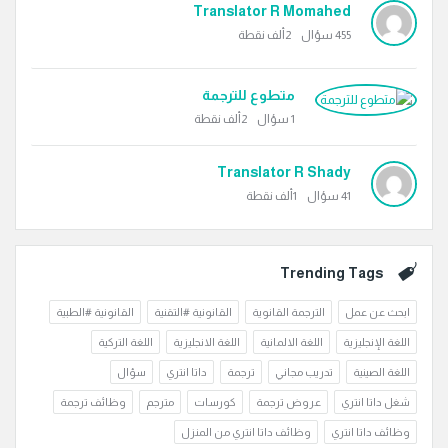
Translator R Momahed
455
سؤال
2ألف
نقطة
متطوع للترجمة
1
سؤال
2ألف
نقطة
Translator R Shady
41
سؤال
1ألف
نقطة
Trending Tags
ابحث عن عمل
الترجمة القانوية
القانونية #التقنية
القانونية #الطبية
اللغة الإنجليزية
اللغة الالمانية
اللغة الانجليزية
اللغة التركية
اللغة الصينية
تدريب مجاني
ترجمة
داتا انتري
سؤال
شغل داتا انتري
عروض ترجمة
كورسات
مترجم
وظائف ترجمة
وظائف داتا انتري
وظائف داتا انتري من المنزل