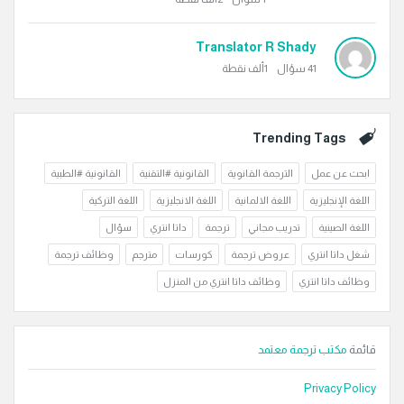
Translator R Shady
41
سؤال
1ألف
نقطة
Trending Tags
ابحث عن عمل
الترجمة القانوية
القانونية #التقنية
القانونية #الطبية
اللغة الإنجليزية
اللغة الالمانية
اللغة الانجليزية
اللغة التركية
اللغة الصينية
تدريب مجاني
ترجمة
داتا انتري
سؤال
شغل داتا انتري
عروض ترجمة
كورسات
مترجم
وظائف ترجمة
وظائف داتا انتري
وظائف داتا انتري من المنزل
قائمة
مكتب ترجمة معتمد
Privacy Policy