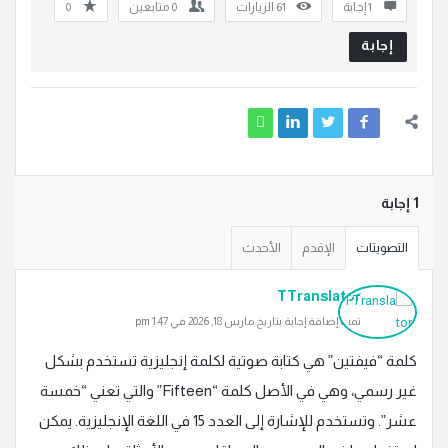
‫1 إجابة
61
الزيارات
0
متابعين
0
إجابة
‫1 إجابة
التصويتات
الإقدم
الأحدث
TTranslator
تمت إضافة إجابة بتاريخ مارس 18, 2026 في 1:47 pm
كلمة “فيفتين” هي كتابة صوتية لكلمة إنجليزية تستخدم بشكل
غير رسمي، وهي في الأصل كلمة “Fifteen” والتي تعني “خمسة
عشر”. وتستخدم للإشارة إلى العدد 15 في اللغة الإنجليزية. يمكن