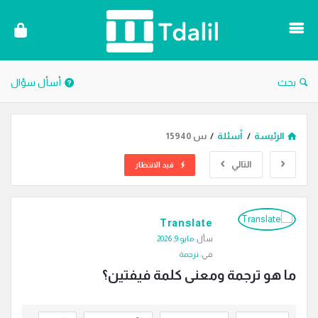
دليل
الترجمة
بحث
أسأل سؤال
الرئيسة
/
أسئلة
/
س 15940
التالي
قيد الانتظار
دليل
Translate
الترجمة
سأل:
مايو 9, 2026
الاحدث
في:
ترجمة
أسئلة
ما هو ترجمة ومعنى كلمة فيفتين؟