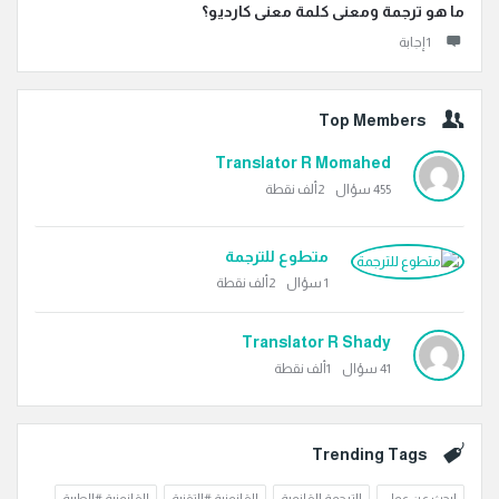
ما هو ترجمة ومعنى كلمة معنى كارديو؟
‫1 إجابة
Top Members
Translator R Momahed
455
سؤال
2ألف
نقطة
متطوع للترجمة
1
سؤال
2ألف
نقطة
Translator R Shady
41
سؤال
1ألف
نقطة
Trending Tags
ابحث عن عمل
الترجمة القانوية
القانونية #التقنية
القانونية #الطبية