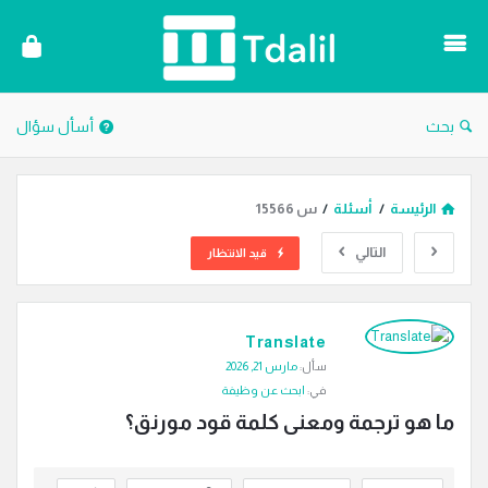
دليل
الترجمة
بحث
أسأل سؤال
الرئيسة
/
أسئلة
/
س 15566
التالي
قيد الانتظار
دليل
Translate
الترجمة
سأل:
مارس 21, 2026
الاحدث
في:
ابحث عن وظيفة
أسئلة
ما هو ترجمة ومعنى كلمة قود مورنق؟