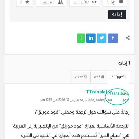
‫1 إجابة
87
الزيارات
0
متابعين
0
إجابة
‫1 إجابة
التصويتات
الإقدم
الأحدث
TTranslator
تمت إضافة إجابة بتاريخ مارس 18, 2026 في 12:54 pm
إجابةً على سؤالك حول ترجمة ومعنى “قود مورنق”:
الترجمة الأساسية لعبارة “قود مورنق” من الإنجليزية إلى العربية
هي “صباح الخير”. تُستخدم هذه العبارة في التحية في الفترة