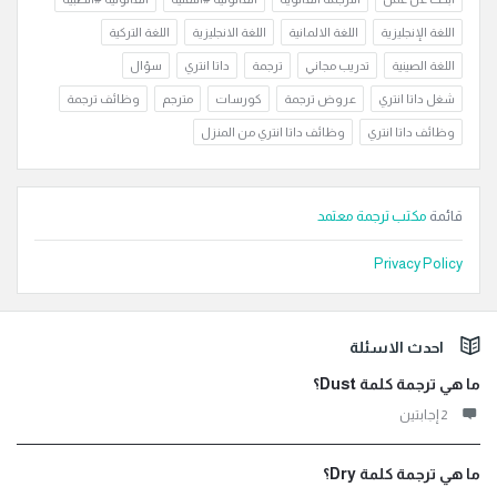
اللغة الإنجليزية
اللغة الالمانية
اللغة الانجليزية
اللغة التركية
اللغة الصينية
تدريب مجاني
ترجمة
داتا انتري
سؤال
شغل داتا انتري
عروض ترجمة
كورسات
مترجم
وظائف ترجمة
وظائف داتا انتري
وظائف داتا انتري من المنزل
قائمة
مكتب ترجمة معتمد
Privacy Policy
لفوتر
احدث الاسئلة
ما هي ترجمة كلمة Dust؟
‫2 إجابتين
ما هي ترجمة كلمة Dry؟