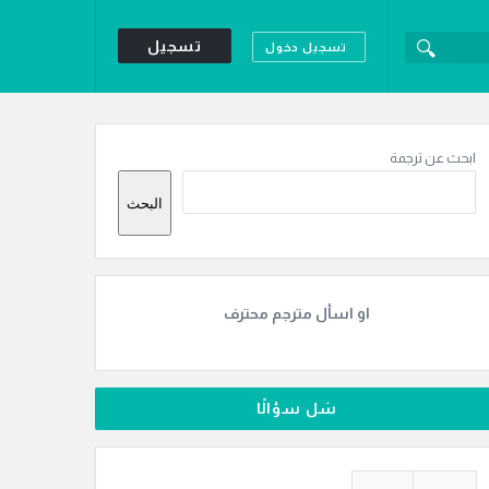
تسجيل
تسجيل دخول
لقائمة
لجانبية
ابحث عن ترجمة
البحث
او اسأل مترجم محترف
سَل سؤالًا