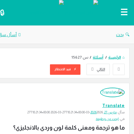
دليل
الترجمة
بحث
أسأل سؤال
الرئيسة
/
أسئلة
/
س 15627
التالي
قيد الانتظار
يل
ترجمة
احدث
Translat
ئلة
أل:
مارس 27, 2026
2026-03-27T18:21:34+00:00
2026-03-27T18:21:34+00:00
ي:
ابحث عن وظيفة
ا هو ترجمة ومعنى كلمة لون وردي بالانجليزي؟