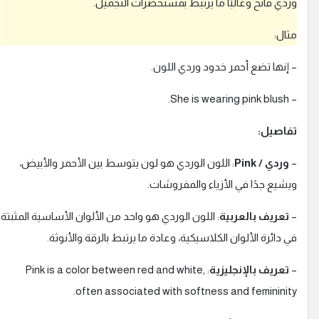
ردي فاتح وغالبًا ما يرتبط بمستحضرات التجميل.
ة
.
ثال:
 إنها تضع أحمر خدود وردي اللون.
ebook
– She is wearing pink 
oogle
فاصيل:
أ
وردي / Pink
: اللون الوردي هو لون يتوسط بين الأحمر والأبيض،
است
يشيع جدًا في الأزياء والمفروشات.
تعريف بالعربية
: اللون الوردي هو واحد من الألوان الأساسية المثبتة
ي دائرة الألوان الكلاسيكية، وعادة ما يرتبط بالرقة والأنوثة.
تعريف بالإنجليزية
: Pink is a color between red and white,
often associated with softness and femininity