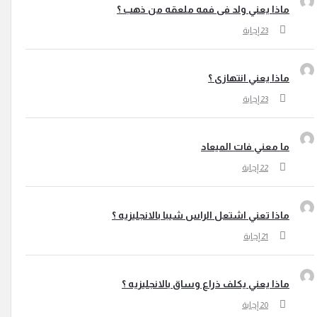
ماذا يعني ولد فى فمه ملعقه من ذهب ؟
ماذا يعني انتهازى ؟
ما معني فات الميعاد
ماذا تعني اشتعل الراس شيبا بالانجليزيه ؟
ماذا يعني يكلف ذراع وساق بالانجليزيه ؟