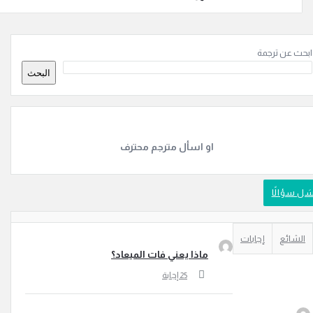
ة
ن ترجمة
ة
البحث
او اسأل مترجم محترف
الًا
ئع
إجابات
ماذا يعني فات الميعاد؟