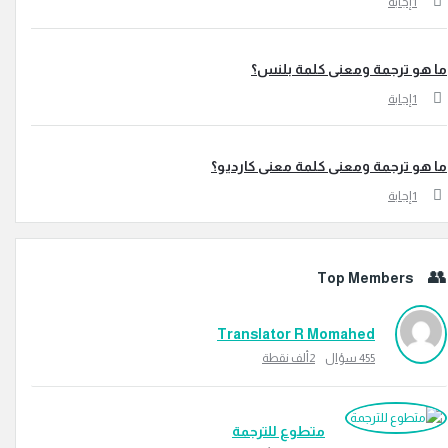
جابة
 ترجمة ومعنى كلمة بلنس؟
جابة
 ترجمة ومعنى كلمة معنى كارديو؟
جابة
Top Members
Translator R Momahed
455
سؤال
2ألف
نقطة
متطوع للترجمة