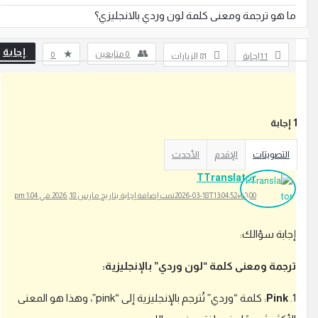
ا هو ترجمة ومعنى كلمة لون وردي بالانجليزي؟
إجابة
0
متابعين
0
1
‫1 إجابة
81
الزيارات
ي
ج
بة
ب
ع
التصويتات
الإقدم
الأحدث
ل
TTranslator
ي
ك
2026-03-18T13:04:52+00:00
تمت إضافة إجابة بتاريخ مارس 18, 2026 في 1:04 pm
ت
س
جابة سؤالك:
ج
ي
رجمة ومعنى كلمة “لون وردي” بالإنجليزية:
ل
ا
1
Pink
: كلمة “وردي” تُترجم بالإنجليزية إلى “pink”، وهذا هو المعنى
ل