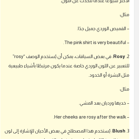
لأكثر شيوعًا عندما نتحدث عن اللون.
د
خ
ثال:
و
ل
ل
 القميص الوردي جميل جدًا.
ت
ت
– The pink shirt is very bea
م
ك
2
Rosy
: في بعض السياقات، يمكن أن يُستخدم الوصف “rosy”
ن
لتعبير عن اللون الوردي خاصة عندما يكون مرتبطًا بأشياء طبيعية
م
ثل البشرة أو الخدود.
ن
إ
ثال:
ض
ا
 خديها ورديان بعد المشي.
ف
ة
– Her cheeks are rosy after th
إ
ج
ا
3
Blush
: يُستخدم هذا المصطلح في بعض الأحيان للإشارة إلى لون
ب