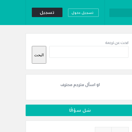
تسجيل
تسجيل دخول
لقائمة
لجانبية
ابحث عن ترجمة
البحث
او اسأل مترجم محترف
سَل سؤالًا