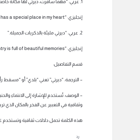
1. عربي: “مهما سافرت، ديرتي لها مكانة خاصة في قلبي.”
إنجليزي: “No matter how much I travel, my hometown has a special place in my heart.”
2. عربي: “ديرتي مليئة بالذكريات الجميلة.”
إنجليزي: “My country is full of beautiful memories.”
قسم التفاصيل:
– الترجمة: “ديرتي” تعني “بلدي” أو “مسقط رأ
– الوصف: تُستخدم للإشارة إلى الانتماء وال
وثقافية في التعبير عن الفخر بالمكان الذي ت
هذه الكلمة تحمل دلالات ثقافية وتستخدم غالب
رد