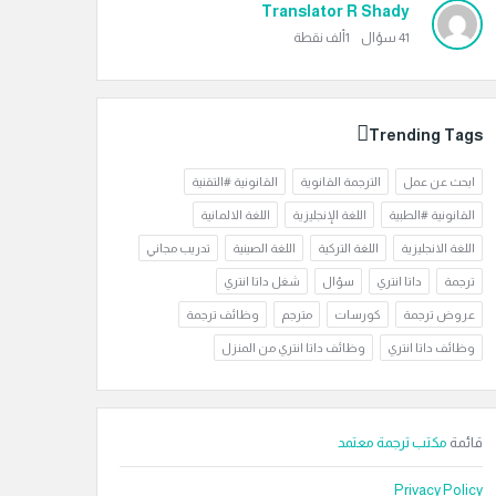
Translator R Shady
41
سؤال
1ألف
نقطة
Trending Tags
ابحث عن عمل
الترجمة القانوية
القانونية #التقنية
القانونية #الطبية
اللغة الإنجليزية
اللغة الالمانية
اللغة الانجليزية
اللغة التركية
اللغة الصينية
تدريب مجاني
ترجمة
داتا انتري
سؤال
شغل داتا انتري
عروض ترجمة
كورسات
مترجم
وظائف ترجمة
وظائف داتا انتري
وظائف داتا انتري من المنزل
قائمة
مكتب ترجمة معتمد
Privacy Policy