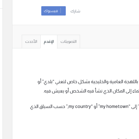
فيسبوك
شارك
التصويتات
الإقدم
الأحدث
ً باللهجة العامية والخليجية بشكل خاص لتعني “بلدي” أو
ماء إلى المكان الذي نشأ فيه الشخص أو يعيش فيه.
للترجمة إلى الإنجليزية، يمكن أن تُترجم “ديرتي” إلى “my hometown” أو “my country,” حسب السياق الذي