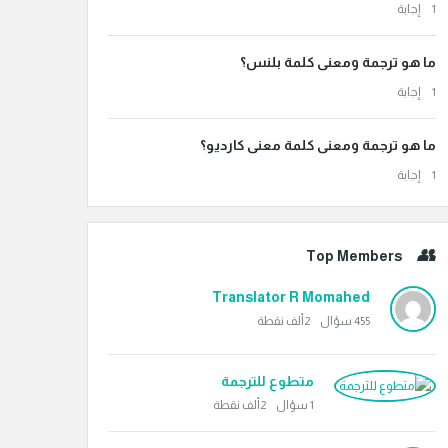
‫1 إجابة
ما هو ترجمة ومعنى كلمة بلنس؟
‫1 إجابة
ما هو ترجمة ومعنى كلمة معنى كارديو؟
‫1 إجابة
Top Members
Translator R Momahed
455
سؤال
2ألف
نقطة
متطوع للترجمة
1
سؤال
2ألف
نقطة