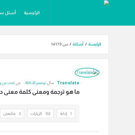
دليل
دليل
الرئيسية
أسئل س
الترجمة
الترجمة
القائمة
المقالات
أقسام ال
الرئيسة
/
أسئلة
/
س 14170
دليل
الترجمة
Translate
سأل:
نوفمبر 28, 2025
في:
ابحث عن و
الاحدث
ما هو ترجمة ومعنى كلمة معنى دي
أسئلة
‫1 إجابة
102
الزيارات
0
متابعين