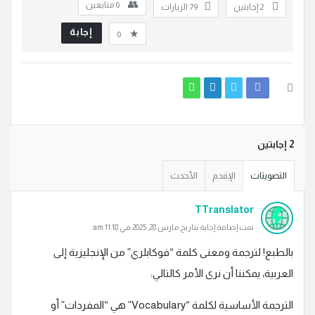
0
متابعين
‫2 إجابتين
79
الزيارات
إجابة
0
‫2 إجابتين
التصويتات
الإقدم
الأحدث
TTranslator
تمت إضافة إجابة بتاريخ مارس 28, 2025 في 11:18 am
بالطبع! لترجمة ومعنى كلمة “فوكابلري” من الإنجليزية إلى
العربية، يمكننا أن نرى الأمر كالتالي:
الترجمة الأساسية لكلمة “Vocabulary” هي “المفردات” أو