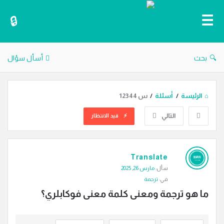
دليل
الترجمة
بحث
أسأل سؤال
الرئيسة
/
أسئلة
/
س 12344
التالي
قيد الانتظار
دليل
Translate
الترجمة
سأل:
مارس 26, 2025
الاحدث
في:
ترجمة
أسئلة
ما هو ترجمة ومعنى كلمة معنى فوكابلري؟