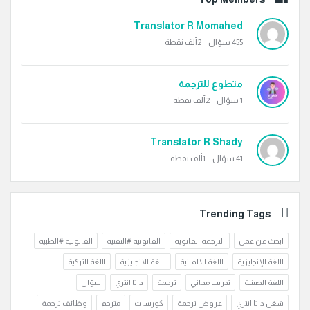
Translator R Momahed
455
سؤال
2ألف
نقطة
متطوع للترجمة
1
سؤال
2ألف
نقطة
Translator R Shady
41
سؤال
1ألف
نقطة
Trending Tags
ابحث عن عمل
الترجمة القانوية
القانونية #التقنية
القانونية #الطبية
اللغة الإنجليزية
اللغة الالمانية
اللغة الانجليزية
اللغة التركية
اللغة الصينية
تدريب مجاني
ترجمة
داتا انتري
سؤال
شغل داتا انتري
عروض ترجمة
كورسات
مترجم
وظائف ترجمة