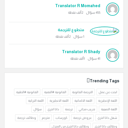
Translator R Momahed
455
سؤال
2ألف
نقطة
متطوع للترجمة
1
سؤال
2ألف
نقطة
Translator R Shady
41
سؤال
1ألف
نقطة
Trending Tags
ابحث عن عمل
الترجمة القانوية
القانونية #التقنية
القانونية #الطبية
اللغة الإنجليزية
اللغة الالمانية
اللغة الانجليزية
اللغة التركية
اللغة الصينية
تدريب مجاني
ترجمة
داتا انتري
سؤال
شغل داتا انتري
عروض ترجمة
كورسات
مترجم
وظائف ترجمة
وظائف داتا انتري
وظائف داتا انتري من المنزل