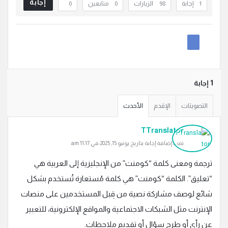
إجابة
‫1 إجابة
98
الزيارات
0
متابعين
0
‫1 إجابة
التصويتات
الإقدم
الأحدث
TTranslator
تمت إضافة إجابة بتاريخ يونيو 15, 2025 في 11:17 am
ترجمة ومعنى كلمة “كومنت” من الإنجليزية إلى العربية هي
“تعليق”. الكلمة “كومنت” هي كلمة مُستعارة تُستخدم بشكل
شائع لوصف مشاركة نصية من قِبل المستخدمين على منصات
الإنترنت مثل الشبكات الاجتماعية والمواقع الإلكترونية، للتعبير
عن رأي أو طرح سؤال أو تقديم ملاحظات.