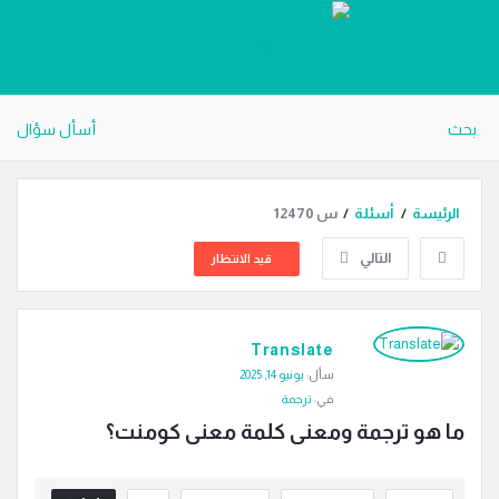
دليل
الترجمة
بحث
أسأل سؤال
الرئيسة
/
أسئلة
/
س 12470
التالي
قيد الانتظار
دليل
Translate
الترجمة
سأل:
يونيو 14, 2025
الاحدث
في:
ترجمة
أسئلة
ما هو ترجمة ومعنى كلمة معنى كومنت؟