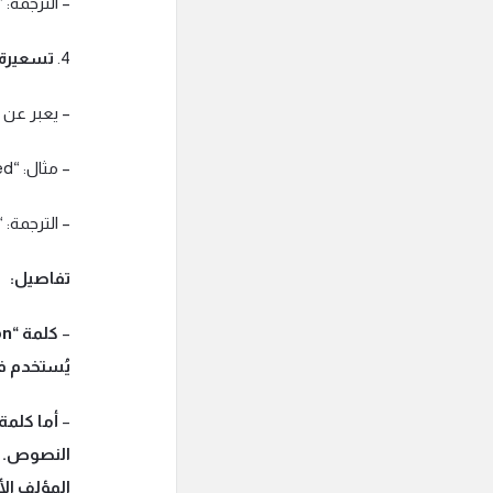
– الترجمة:
4.
تسعيرة
– يعبر عن ا
– مثال: “I received a quotation for the repairs needed.”
– الترجمة:
تفاصيل:
–
يُستخدم في
–
أما كلمة
النصوص. ا
المؤلف الأ