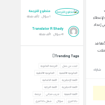
دب
متطوع للترجمة
1
سؤال
2ألف
نقطة
و لإعطاء
ي إعداد
Translator R Shady
41
سؤال
1ألف
نقطة
نها قد
ملات
Trending Tags
ابحث عن عمل
الترجمة القانوية
شارك
القانونية #التقنية
القانونية #الطبية
اللغة الإنجليزية
اللغة الالمانية
اللغة الانجليزية
اللغة التركية
اللغة الصينية
تدريب مجاني
ترجمة
داتا انتري
سؤال
شغل داتا انتري