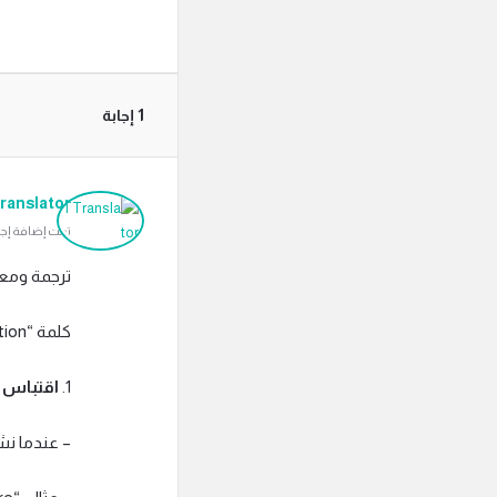
‫1 إجابة
ranslator
تمت إضافة إجابة بتاريخ
ترجمة ومعنى كلم
كلمة “quotation” باللغة العربية يمكن أن تُترجم إلى عدة معانٍ اعتمادًا على السياق، وتشمل:
1.
اقتباس
– عندما نشير إلى “quotation”