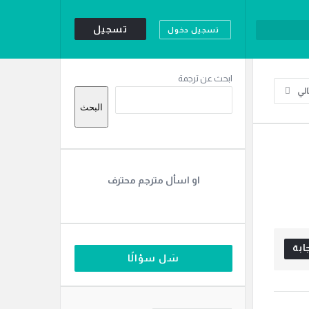
تسجيل
تسجيل دخول
القائمة
ابحث عن ترجمة
الي
الجانبية
البحث
او اسأل مترجم محترف
ابة
سَل سؤالًا