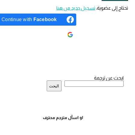
لى عضوية،
‫تسجيل جديد من هنا
Continue with
Facebook
Continue with
Google
ة
عن ترجمة
ية
البحث
او اسأل مترجم محترف