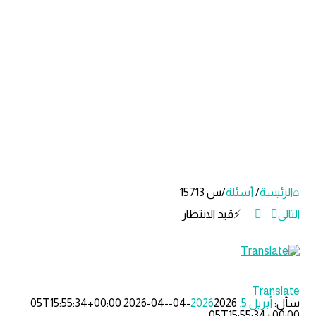
ة
/
أسئلة
/
س 15713
قيد الانتظار
مة
ث
Tr
يل 5, 2026
2026-04-05T15:55:34+00:00
2026-04-
ة
05T15:55:3