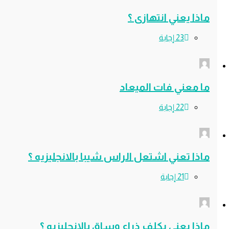
 يعني انتهازى ؟
عني فات الميعاد
 تعني اشتعل الراس شيبا بالانجليزيه ؟
 يعني يكلف ذراع وساق بالانجليزيه ؟