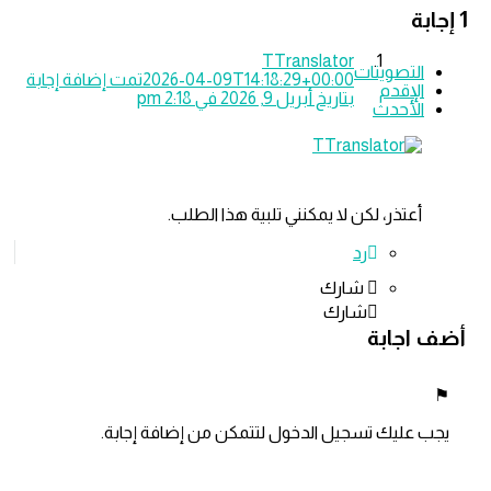
TTranslator
تصويتات
2026-04-09T14:18:29+00:00
تمت إضافة إجابة
إقدم
بتاريخ أبريل 9, 2026 في 2:18 pm
أحدث
عتذر، لكن لا يمكنني تلبية هذا الطلب.
رد
شارك
شارك
جابة
ليك تسجيل الدخول لتتمكن من إضافة إجابة.