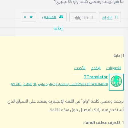
هو ترجمة ومعنى كلمة واو بالانجليزي؟
0
متابعين
0
1
‫1 إجابة
113
الزيارات
إجابة
ي
ج
ب
ع
تصويتات
الإقدم
الأحدث
ل
TTranslator
ي
2026-03-18T14:10:31+00:00
تمت إضافة إجابة بتاريخ مارس 18, 2026 في 2:10 pm
ك
ت
س
مة ومعنى كلمة “واو” في اللغة الإنجليزية يعتمد على السياق الذي
ج
تخدم فيه. إليك تفصيل حول هذه الكلمة:
ي
ل
حرف عطف (and):
ا