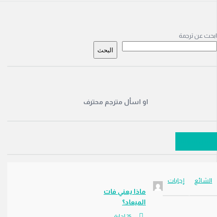
ة
ن ترجمة
ة
البحث
او اسأل مترجم محترف
سؤالًا
ئع
إجابات
ماذا يعني فات
الميعاد؟