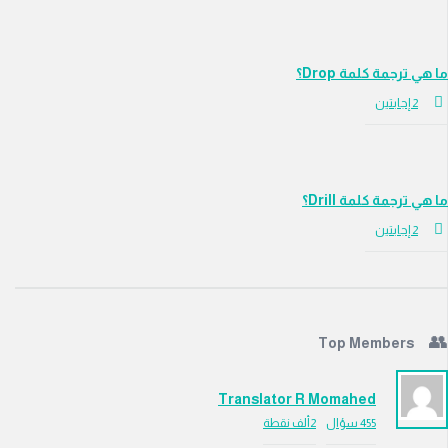
رجمة كلمة Drop؟
جابتين
رجمة كلمة Drill؟
جابتين
Top Members
Translator R Momahed
455
سؤال
2ألف
نقطة