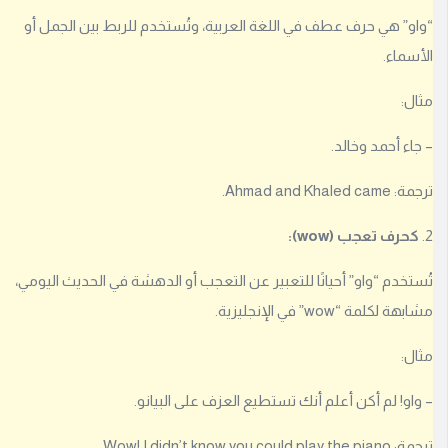
ل
و” هي حرف عطف في اللغة العربية، وتُستخدم للربط بين الجمل أو
د
خ
سماء.
و
ل
ل:
ل
ت
اء أحمد وخالد.
ت
م
Ahmad and Khaled.
ك
ن
حرف تعجب (wow):
م
ن
تخدم “واو” أحيانًا للتعبير عن التعجب أو الدهشة في الحديث اليومي،
إ
 لكلمة “wow” في الإنجليزية.
ض
ا
ل:
ف
ة
او! لم أكن أعلم أنك تستطيع العزف على البيانو.
إ
ج
Wow! I didn’t know you could .
ا