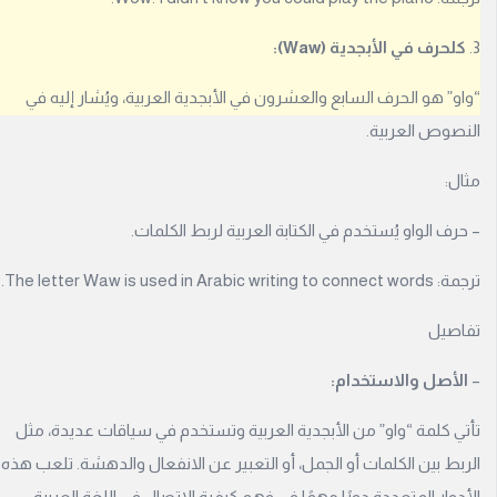
ب
ة
لحرف في الأبجدية (Waw):
.
و” هو الحرف السابع والعشرون في الأبجدية العربية، ويُشار إليه في
صوص العربية.
ook
ل:
gle
رف الواو يُستخدم في الكتابة العربية لربط الكلمات.
The letter Waw is used in Arabic writ.
ا
صيل
لأصل والاستخدام:
ي كلمة “واو” من الأبجدية العربية وتستخدم في سياقات عديدة، مثل
بط بين الكلمات أو الجمل، أو التعبير عن الانفعال والدهشة. تلعب هذه
دوار المتعددة دورًا مهمًا في فهم كيفية الاتصال في اللغة العربية.