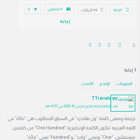
0
متابعين
0
‫1 إجابة
69
الزيارات
إجابة
‫1 إجابة
التصويتات
الإقدم
الأحدث
TTranslator
تمت إضافة إجابة بتاريخ مارس 18, 2026 في 12:57 pm
ترجمة ومعنى كلمة “ون هاندرد” في السياق المطلوب هي “مائة” في
اللغة العربية. تتكون الكلمة الإنجليزية “One Hundred” من كلمتين
منفصلتين: “One” وتعني “واحد”، و”Hundred” تعني “مائة”.