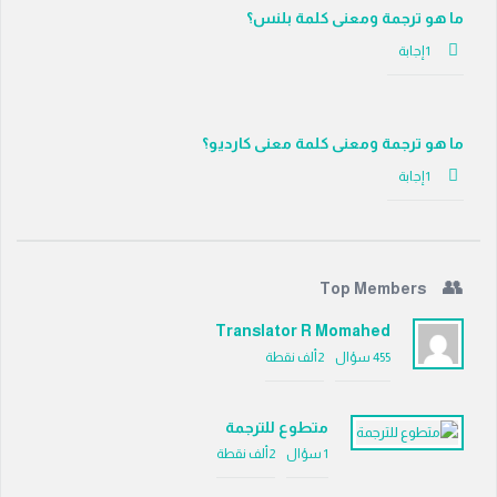
ما هو ترجمة ومعنى كلمة بلنس؟
‫1 إجابة
ما هو ترجمة ومعنى كلمة معنى كارديو؟
‫1 إجابة
Top Members
Translator R Momahed
455
سؤال
2ألف
نقطة
متطوع للترجمة
1
سؤال
2ألف
نقطة