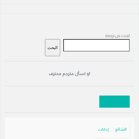
القائمة
ابحث عن ترجمة
الجانبية
البحث
او اسأل مترجم محترف
سَل سؤالًا
الشائع
إجابات