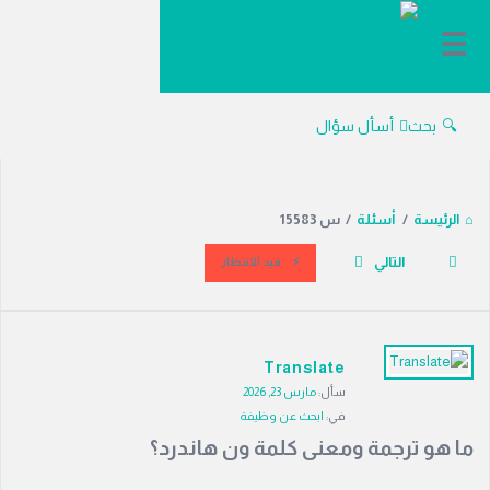
دليل
الترجمة
بحث
أسأل سؤال
الرئيسة
/
أسئلة
/
س 15583
التالي
قيد الانتظار
دليل
Translate
الترجمة
سأل:
مارس 23, 2026
الاحدث
في:
ابحث عن وظيفة
أسئلة
ما هو ترجمة ومعنى كلمة ون هاندرد؟