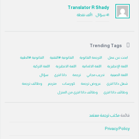
Translator R Shady
41
سؤال
1ألف
نقطة
Trending Tags
ابحث عن عمل
الترجمة القانوية
القانونية #التقنية
القانونية #الطبية
اللغة الإنجليزية
اللغة الالمانية
اللغة الانجليزية
اللغة التركية
اللغة الصينية
تدريب مجاني
ترجمة
داتا انتري
سؤال
شغل داتا انتري
عروض ترجمة
كورسات
مترجم
وظائف ترجمة
وظائف داتا انتري
وظائف داتا انتري من المنزل
قائمة
مكتب ترجمة معتمد
Privacy Policy