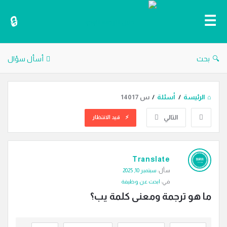
دليل
الترجمة
بحث
أسأل سؤال
الرئيسة
/
أسئلة
/
س 14017
التالي
قيد الانتظار
دليل
Translate
الترجمة
سأل:
سبتمبر 10, 2025
الاحدث
في:
ابحث عن وظيفة
أسئلة
ما هو ترجمة ومعنى كلمة يب؟