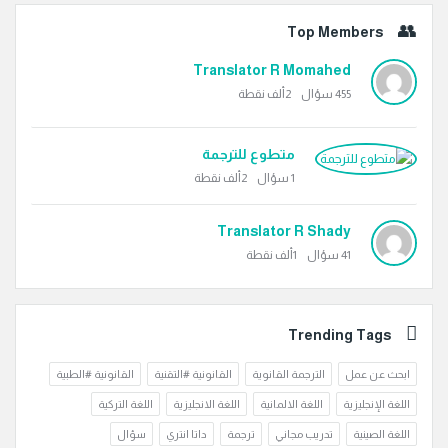
Top Members
Translator R Momahed
455
سؤال
2ألف
نقطة
متطوع للترجمة
1
سؤال
2ألف
نقطة
Translator R Shady
41
سؤال
1ألف
نقطة
Trending Tags
ابحث عن عمل
الترجمة القانوية
القانونية #التقنية
القانونية #الطبية
اللغة الإنجليزية
اللغة الالمانية
اللغة الانجليزية
اللغة التركية
اللغة الصينية
تدريب مجاني
ترجمة
داتا انتري
سؤال