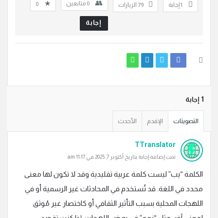
0
متابعين
0
‫1 إجابة
79
الزيارات
إجابة
‫1 إجابة
التصويتات
الإقدم
الأحدث
TTranslator
تمت إضافة إجابة بتاريخ أكتوبر 7, 2025 في 11:17 am
الكلمة “يب” ليست كلمة عربية تقليدية وقد لا تكون لها معنى
محدد في اللغة. قد تُستخدم في المحادثات غير الرسمية أو في
اللهجات المحلية بسبب التأثير الثقافي أو كاختصار غير مُوثق
لمعنى آخر، مثل “نعم” في بعض اللهجات. إذا كنت تقصد