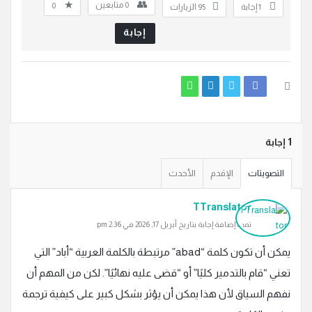
0
متابعين
0
‫1 إجابة
95
الزيارات
إجابة
‫1 إجابة
التصويتات
الإقدم
الأحدث
TTranslator
تمت إضافة إجابة بتاريخ أبريل 17, 2026 في 2:36 pm
يمكن أن تكون كلمة “abad” مرتبطة بالكلمة العربية “أباد” التي
تعني “قام بالتدمير كليًا” أو “قضى عليه نهائيًا”. لكن من المهم أن
نفهم السياق لأن هذا يمكن أن يؤثر بشكل كبير على كيفية ترجمة