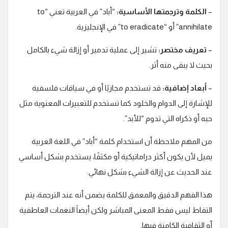
–
الكلمة وترجمتها الأساسية:
“أباد” في العربية تعني “to
annihilate” أو “to eradicate” في الإنجليزية.
–
تعريف مختصر:
تشير إلى عملية تدمير أو إزالة شيء بالكامل
بحيث لا يبقى منه أثر.
–
أبعاد إضافية:
قد تستخدم مجازيًا أو في سياقات فلسفية
للإشارة إلى الدوام والخلود كما تستخدم للتعبيرات المعنوية مثل
حبه أو ذكراه التي تدوم “للأبد”.
من المهم ملاحظة أن استخدام كلمة “أباد” في اللغة العربية
يميل لأن يكون أكثر دراماتيكية أو مكثفًا، يستخدم بشكل أساسي
عند الحديث عن إزالة الشيء بشكل نهائي.
هذا الفهم الدقيق والمعمق للكلمة يضمن أنه عند الترجمة، يتم
التقاط ليس فقط المعنى المباشر ولكن أيضاً النغمات العاطفية
أو الثقافية الكامنة فيها.