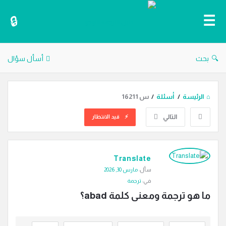
دليل
الترجمة
بحث
أسأل سؤال
الرئيسة
/
أسئلة
/
س 16211
التالي
قيد الانتظار
دليل
Translate
الترجمة
سأل:
مارس 30, 2026
الاحدث
في:
ترجمة
أسئلة
ما هو ترجمة ومعنى كلمة abad؟