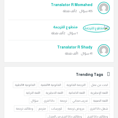
Translator R Momahed
455
سؤال
2ألف
نقطة
متطوع للترجمة
1
سؤال
2ألف
نقطة
Translator R Shady
41
سؤال
1ألف
نقطة
Trending Tags
ابحث عن عمل
الترجمة القانوية
القانونية #التقنية
القانونية #الطبية
اللغة الإنجليزية
اللغة الالمانية
اللغة الانجليزية
اللغة التركية
اللغة الصينية
تدريب مجاني
ترجمة
داتا انتري
سؤال
شغل داتا انتري
عروض ترجمة
كورسات
مترجم
وظائف ترجمة
وظائف داتا انتري
وظائف داتا انتري من المنزل