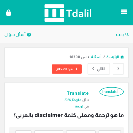
دليل
الترجمة
بحث
أسأل سؤال
الرئيسة
/
أسئلة
/
س 16300
التالي
قيد الانتظار
دليل
Translate
الترجمة
سأل:
مايو 10, 2026
الاحدث
في:
ترجمة
أسئلة
ما هو ترجمة ومعنى كلمة disclaimer بالعربي؟