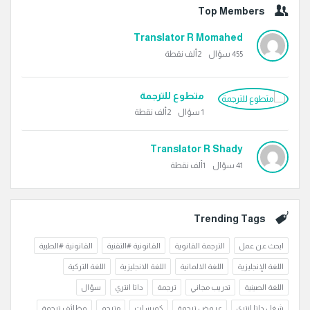
Top Members
Translator R Momahed
455
سؤال
2ألف
نقطة
متطوع للترجمة
1
سؤال
2ألف
نقطة
Translator R Shady
41
سؤال
1ألف
نقطة
Trending Tags
ابحث عن عمل
الترجمة القانوية
القانونية #التقنية
القانونية #الطبية
اللغة الإنجليزية
اللغة الالمانية
اللغة الانجليزية
اللغة التركية
اللغة الصينية
تدريب مجاني
ترجمة
داتا انتري
سؤال
شغل داتا انتري
عروض ترجمة
كورسات
مترجم
وظائف ترجمة