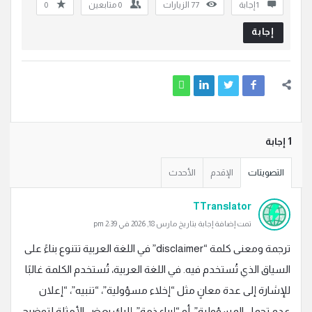
‫1 إجابة
77
الزيارات
0
متابعين
0
إجابة
‫1 إجابة
التصويتات
الإقدم
الأحدث
TTranslator
تمت إضافة إجابة بتاريخ مارس 18, 2026 في 2:39 pm
ترجمة ومعنى كلمة “disclaimer” في اللغة العربية تتنوع بناءً على
السياق الذي تُستخدم فيه. في اللغة العربية، تُستخدم الكلمة غالبًا
للإشارة إلى عدة معانٍ مثل “إخلاء مسؤولية”، “تنبيه”، “إعلان
عدم تحمل المسؤولية”، أو “إبراء ذمة”. إليك بعض الأمثلة لتوضيح