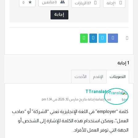
0
متابعين
0
‫1 إجابة
87
الزيارات
إجابة
‫1 إجابة
التصويتات
الإقدم
الأحدث
TTranslator
تمت إضافة إجابة بتاريخ مارس 18, 2026 في 1:34 pm
كلمة “employer” في اللغة الإنجليزية تعني “الشركة” أو “صاحب
العمل”، ويمكن استخدام هذه الكلمة للإشارة إلى الشخص أو
الجهة التي توفر العمل للأفراد.