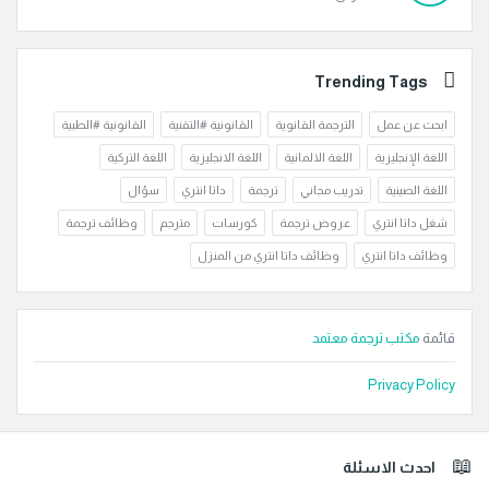
Trending Tags
ابحث عن عمل
الترجمة القانوية
القانونية #التقنية
القانونية #الطبية
اللغة الإنجليزية
اللغة الالمانية
اللغة الانجليزية
اللغة التركية
اللغة الصينية
تدريب مجاني
ترجمة
داتا انتري
سؤال
شغل داتا انتري
عروض ترجمة
كورسات
مترجم
وظائف ترجمة
وظائف داتا انتري
وظائف داتا انتري من المنزل
قائمة
مكتب ترجمة معتمد
Privacy Policy
لفوتر
احدث الاسئلة