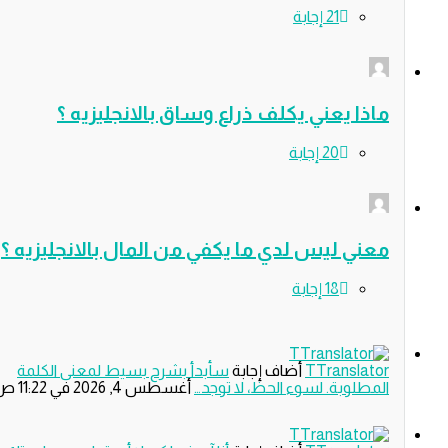
ذا يعني يكلف ذراع وساق بالانجليزيه ؟
ني ليس لدي ما يكفي من المال بالانجليزيه ؟
TTranslat
‫أضاف إجابة
سأبدأ بشرح بسيط لمعنى الكلمة
مطلوبة. لسوء الحظ، لا توجد…
‫أغسطس 4, 2026 في 11:22 ص