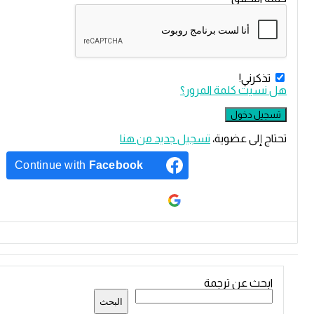
كرني!
سيت كلمة المرور؟
 إلى عضوية،
‫تسجيل جديد من هنا
Continue with
Facebook
Continue with
Google
ئمة
حث عن ترجمة
نبية
البحث