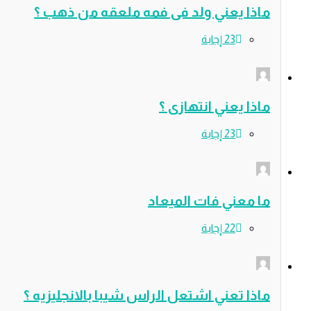
ذا يعني ولد فى فمه ملعقه من ذهب ؟
ذا يعني انتهازى ؟
 معني فات الميعاد
ذا تعني اشتعل الراس شيبا بالانجليزيه ؟