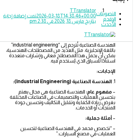
TTranslator
التصويتات
2026-03-18T14:38:46+00:00
تمت إضافة إجابة
الإقدم
بتاريخ مارس 18, 2026 في 2:38 pm
الأحدث
الهندسة الصناعية تُترجم إلى “industrial engineering”
باللغة الإنجليزية. مثل العديد من المصطلحات الهندسية،
يمكن أن يحمل هذا المصطلح معاني وإشارات متعددة
استنادًا للسياق الذي يُستخدم فيه.
الإجابات:
1.
الهندسة الصناعية (Industrial Engineering):
–
مفهوم عام:
الهندسة الصناعية هي مجال يهتم
بتحسين العمليات والتصميمات في الصناعات المختلفة
بغرض زيادة الكفاءة وتقليل التكاليف وتحسين جودة
المنتجات أو الخدمات.
–
أمثلة جملية:
– “تخصص محمد في الهندسة الصناعية لتحسين
العمليات في مصنع السيارات.”