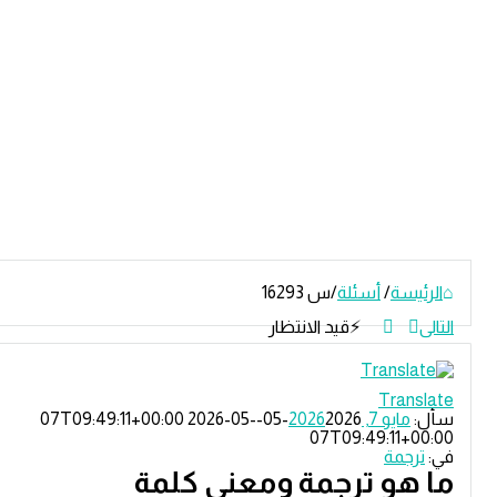
ئيسة
/
أسئلة
/
س 16293
قيد الانتظار
مة
Trans
مايو 7, 2026
2026-05-07T09:49:11+00:00
2026-05-
ث
07T09:49:11+0
ة
رجمة
هو ترجمة ومعنى كلمة