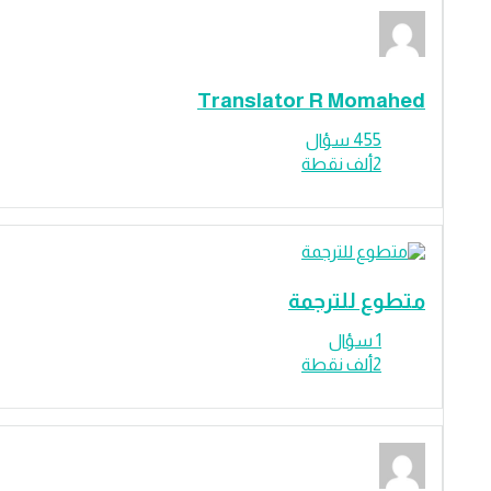
Translator R Momahe
455
سؤال
2ألف
نقطة
تطوع للترجمة
1
سؤال
2ألف
نقطة