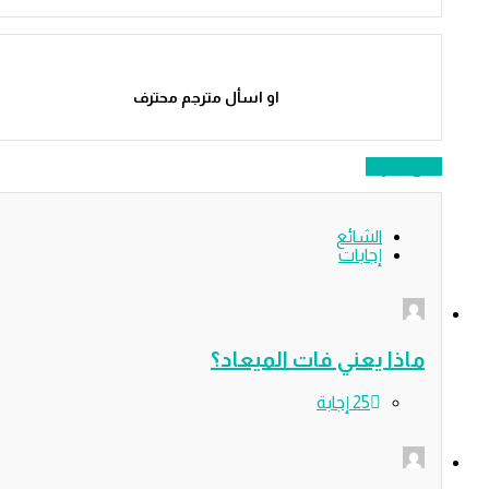
او اسأل مترجم محترف
سؤالًا
الشائع
إجابات
ذا يعني فات الميعاد؟