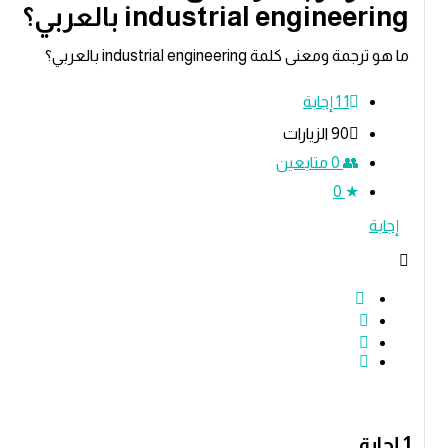
industrial enginee بالعربي؟
ة ومعنى كلمة industrial engineering بالعربي؟
1
‫1 إجابة
90
الزيارات
0
متابعين
0
ة