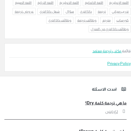
الإنجليزية
اللغة الالمانية
اللغة الانجليزية
اللغة التركية
اللغة الصينية
 مجاني
ترجمة
داتا انتري
سؤال
شغل داتا انتري
عروض ترجمة
ات
مترجم
وظائف ترجمة
وظائف داتا انتري
 داتا انتري من المنزل
كتب ترجمة معتمد
Privacy 
تر
احدث الاسئلة
ي ترجمة كلمة Dry؟
‫2 إجابتين