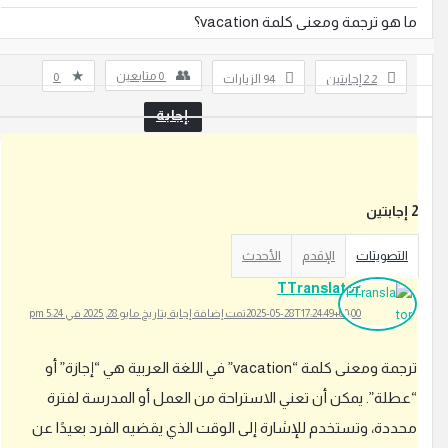
ا هو ترجمة ومعنى كلمة vacation؟
0
متابعين
0
2
‫2 إجابتين
94
الزيارات
إجابة
ي
ج
ابتين
ب
ع
التصويتات
الإقدم
الأحدث
ل
ي
TTranslator
ك
2025-05-28T17:24:49+00:00
تمت إضافة إجابة بتاريخ مايو 28, 2025 في 5:24 pm
ت
س
ترجمة ومعنى كلمة “vacation” في اللغة العربية هي “إجازة” أو
ج
ي
عطلة”. يمكن أن تعني الاستراحة من العمل أو المدرسة لفترة
ل
حددة، وتستخدم للإشارة إلى الوقت الذي يقضيه الفرد بعيدًا عن
ا