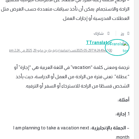
لراحة والاستجمام. يمكن أن تأخذ سياقات متعددة حسب الغرض مثل
لعطلات المدرسية أو إجازات العمل.
رد
شارك
TTranslator
2025-05-29T14:24:49+00:00
تمت إضافة إجابة بتاريخ مايو 29, 2025 في 2:24 pm
ترجمة ومعنى كلمة “vacation” في اللغة العربية هي “إجازة” أو
عطلة”. تعني فترة من الراحة من العمل أو الدراسة، حيث يأخذ
لشخص قسطًا من الراحة للاسترخاء أو السفر أو الترفيه.
مثلة:
1
إجازة:
الجملة بالإنجليزية:
I am planning to take a vacation next
month