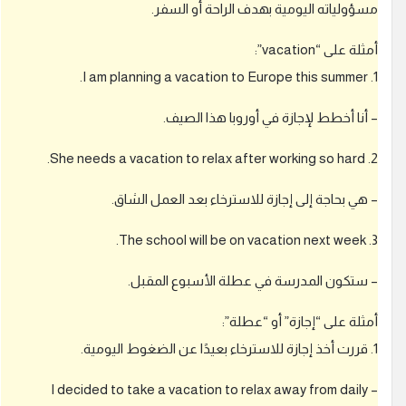
سؤولياته اليومية بهدف الراحة أو السفر.
ل
د
مثلة على “vacation”:
خ
و
1. I am planning a vacation to
ل
ل
 أنا أخطط لإجازة في أوروبا هذا الصيف.
ت
ت
2. She needs a vacation to relax after wo
م
ك
 هي بحاجة إلى إجازة للاسترخاء بعد العمل الشاق.
ن
م
3. The school will be on vacati
ن
إ
 ستكون المدرسة في عطلة الأسبوع المقبل.
ض
ا
مثلة على “إجازة” أو “عطلة”:
ف
ترخاء بعيدًا عن الضغوط اليومية.
ة
إ
ج
– I decided to take a vacation to relax away from daily