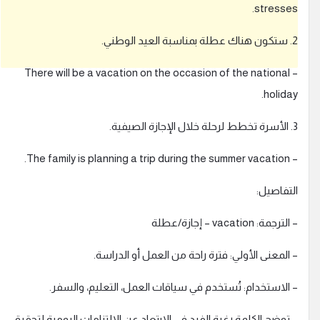
ا
stresses
ب
ة
ناك عطلة بمناسبة العيد الوطني.
.
– There will be a vacation on the occasion of the national
holiday
Continue with
Facebook
طط لرحلة خلال الإجازة الصيفية.
Continue with
Google
– The family is planning a trip during the summe
أو
لتفاصيل:
استخدم
الترجمة: vacation – إجازة/عطلة
 المعنى الأولي: فترة راحة من العمل أو الدراسة.
 الاستخدام: تُستخدم في سياقات العمل، التعليم، والسفر.
 توضح الكلمة رغبة الفرد في الابتعاد عن الالتزامات اليومية لتحقيق