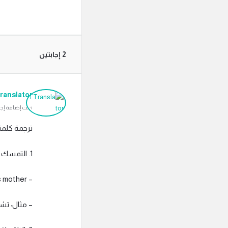
‫2 إجابتين
ranslator
تمت إضافة إجابة بتاريخ م
ترجمة كلمة “cling” إلى العربية تتضمن عدة معانٍ محتملة، 
1. التمسك أو التشبث: يقصد بها أن يمسك بشيء بشكل قوي دون التخلي عنه بسهولة.
– Example: The child clung to his mother.
– مثال: تش