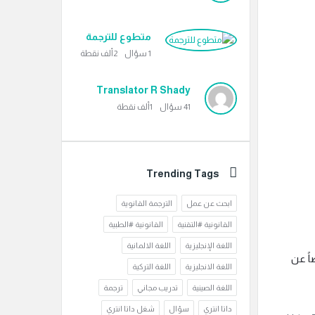
متطوع للترجمة
1
سؤال
2ألف
نقطة
Translator R Shady
41
سؤال
1ألف
نقطة
Trending Tags
ابحث عن عمل
الترجمة القانوية
القانونية #التقنية
القانونية #الطبية
اللغة الإنجليزية
اللغة الالمانية
اً عن
اللغة الانجليزية
اللغة التركية
اللغة الصينية
تدريب مجاني
ترجمة
داتا انتري
سؤال
شغل داتا انتري