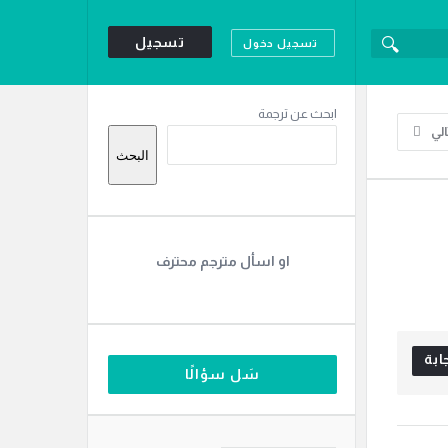
تسجيل
تسجيل دخول
القائمة
ابحث عن ترجمة
الي
الجانبية
البحث
او اسأل مترجم محترف
ابة
سَل سؤالًا