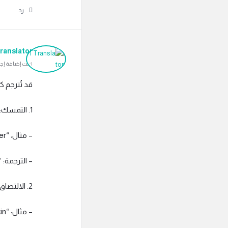
رد
ranslator
تمت إضافة إجابة بتاريخ م
قد تُترجم كلمة “Cling” إلى العربية 
1. التمسك: للتعبير عن التعلق الشديد بشيء أو شخص.
– مثال: “The child clings to his mother.”
– الترجمة:
2. الالتصاق: قد يُشار إلى تعلق شيء بسطح أو جسم آخر.
– مثال: “The wet clothes cling to the skin.”