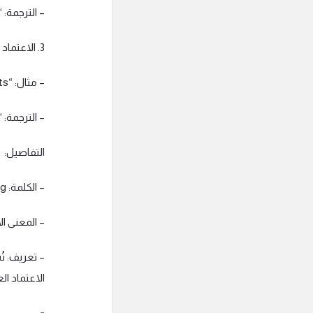
– الترجمة: 
3. الاعتماد العاطفي: عندما يعتمد شخص عاطفياً على آخر.
– مثال: “She tends to cling to her old habits.”
– الترجمة: 
التفاصيل:
– الكلمة: Cling
– المعنى ال
– تعريف: تُ
الاعتماد 