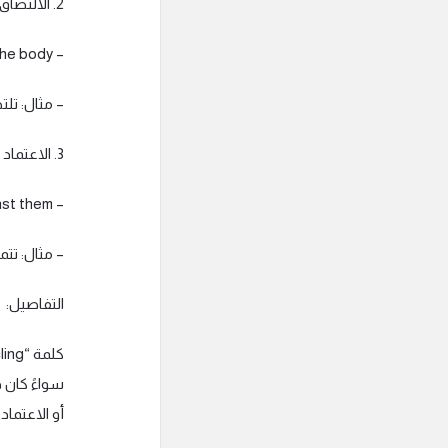
2. الالتصاق: استخدامه قد يكون حرفي أو مجازي للدلالة على الارتباط أو التعلق الشديد.
– Example: The wet clothes cling to the body.
– مثال: تلت
3. الاعتماد بشدة على: حيث يعتمد الشخص على شخص أو شيء معين بشكل مكثف.
– Example: She clings to her beliefs despite the evidence against them.
– مثال: تتم
التفاصيل:
سواءً كان 
أو الاعتماد