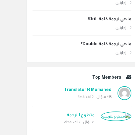
‫2 إجابتين
ما هي ترجمة كلمة Drill؟
‫2 إجابتين
ما هي ترجمة كلمة Double؟
‫2 إجابتين
Top Members
Translator R Momahed
455
سؤال
2ألف
نقطة
متطوع للترجمة
1
سؤال
2ألف
نقطة