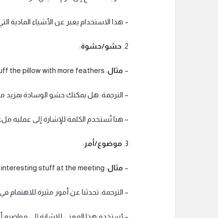
– هذا الاستخدام يعبر عن الأشياء المادية ال
2.
حشو/حشوة
:
–
مثال
: Can you stuff the pillow with more feathers?
– الترجمة: هل يمكنك حشو الوسادة بمزيد م
– هنا تُستخدم الكلمة للإشارة إلى عملية مل
3.
موضوع/أمر
:
–
مثال
: We talked about interesting stuff at the meeting.
– الترجمة: تحدثنا عن أمور مثيرة للاهتمام في 
– يُستخدم هذا المعنى للإشارة إلى مواضيع 