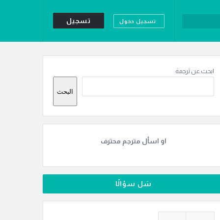
تسجيل
تسجيل دخول
لقائمة
لجانبية
ابحث عن ترجمة
البحث
او اسأل مترجم محترف
سَل سؤالًا