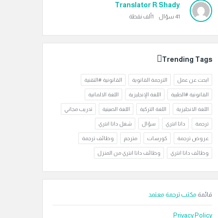
Translator R Shady
41
سؤال
1ألف
نقطة
Trending Tags
ابحث عن عمل
الترجمة القانوية
القانونية #التقنية
القانونية #الطبية
اللغة الإنجليزية
اللغة الالمانية
اللغة الانجليزية
اللغة التركية
اللغة الصينية
تدريب مجاني
ترجمة
داتا انتري
سؤال
شغل داتا انتري
عروض ترجمة
كورسات
مترجم
وظائف ترجمة
وظائف داتا انتري
وظائف داتا انتري من المنزل
قائمة
مكتب ترجمة معتمد
Privacy Policy