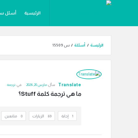
دليل
دليل
الرئيسية
أسئل س
الترجمة
الترجمة
القائمة
المقالات
أقسام ال
الرئيسة
/
أسئلة
/
س 15509
دليل
الترجمة
Translate
سأل:
مارس 20, 2026
في:
ترجمة
الاحدث
ما هي ترجمة كلمة Stuff؟
أسئلة
‫1 إجابة
69
الزيارات
0
متابعين