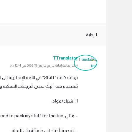
‫1 إجابة
TTranslator
تمت إضافة إجابة بتاريخ مارس 18, 2026 في 12:44 pm
ترجمة كلمة “Stuff” في اللغة ال
تُستخدم فيه. إليك بعض الترجمات الممكنة و
1.
أشياء/مواد
:
–
مثال
: I need to pack my stuff for the trip.
– الترجمة: أحتاج إلى حزم أشيائي للرحلة.