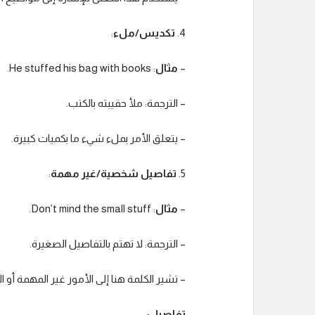
4.
تكديس/ملء
:
–
مثال
: He stuffed his bag with books.
– الترجمة: ملأ حقيبته بالكتب.
– يتعلق الأمر بملء شيء ما بكميات كبيرة.
5.
تفاصيل شخصية/غير مهمة
:
–
مثال
: Don’t mind the small stuff.
– الترجمة: لا تهتم بالتفاصيل الصغيرة.
– تشير الكلمة هنا إلى الأمور غير المهمة أو الث
تفاصيل: