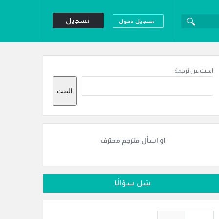
تسجيل
تسجيل دخول
لقائمة
لجانبية
ابحث عن ترجمة
البحث
او اسأل مترجم محترف
سَل سؤالًا