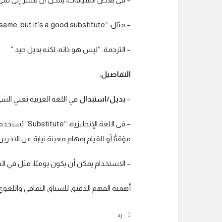
– مثال: “It’s not the same, but it’s a good substitute.”
– الترجمة: “ليس هو ذاته، لكنه بديل جيد.”
التفاصيل
:
–
بديل/استبدال
في اللغة العربية تعني الش
– في اللغة الإ
مؤقتًا أو للقيام بمهام معينة نيابة عن الآخرين
– الاستخدام يمكن أن يكون يوميًا، مثل في ال
أهمية الفهم الدقيق للسياق الثقافي واللغوي
رد