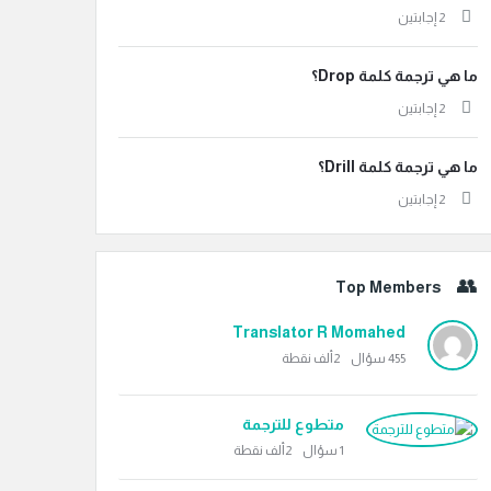
‫2 إجابتين
ما هي ترجمة كلمة Drop؟
‫2 إجابتين
ما هي ترجمة كلمة Drill؟
‫2 إجابتين
Top Members
Translator R Momahed
455
سؤال
2ألف
نقطة
متطوع للترجمة
1
سؤال
2ألف
نقطة