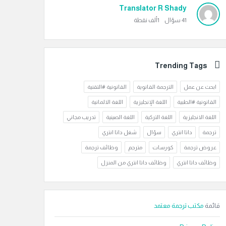
Translator R Shady
41
سؤال
1ألف
نقطة
Trending Tags
ابحث عن عمل
الترجمة القانوية
القانونية #التقنية
القانونية #الطبية
اللغة الإنجليزية
اللغة الالمانية
اللغة الانجليزية
اللغة التركية
اللغة الصينية
تدريب مجاني
ترجمة
داتا انتري
سؤال
شغل داتا انتري
عروض ترجمة
كورسات
مترجم
وظائف ترجمة
وظائف داتا انتري
وظائف داتا انتري من المنزل
قائمة
مكتب ترجمة معتمد