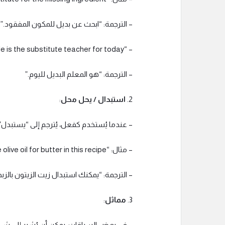
– الترجمة: “ابحث عن بديل للمكون المفقود.”
– “He is the substitute teacher for today.”
– الترجمة: “هو المعلم البديل لليوم.”
2.
استبدال / يحل محل
:
– عندما يُستخدم كفعل، يُترجم إلى “يستبدل”
– مثال: “You can substitute olive oil for butter in this recipe.”
– الترجمة: “يمكنك استبدال زيت الزيتون بالز
3.
مماثل
:
– في بعض السياقات، يمكن أن يُشير إلى شيء 