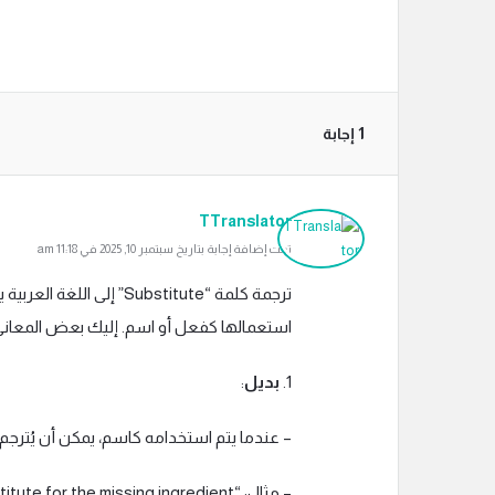
‫1 إجابة
TTranslator
تمت إضافة إجابة بتاريخ سبتمبر 10, 2025 في 11:18 am
ترجمة كلمة “Substitute”
استعمالها كفعل أو اسم. إليك بعض المعاني
1.
بديل
:
– عندما يتم استخدامه كاسم، يمكن أن يُترجم إ
– مثال: “Find a substitute for the missing ingredient.”