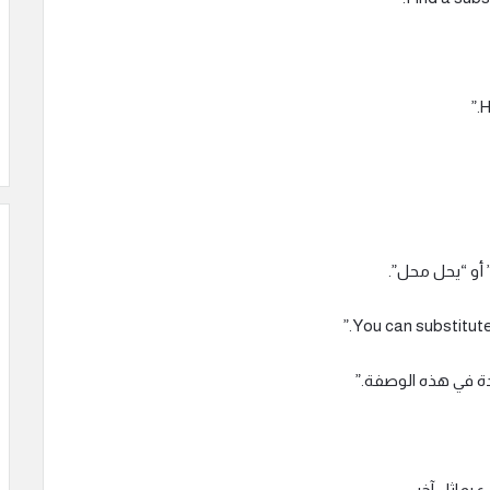
 أو “يحل محل”.
بدة في هذه الوصفة.”
يماثل آخر.