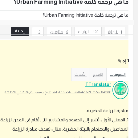
ا هي ترجمة كلمة Urban Farming Initiative؟
ا هي ترجمة كلمة Urban Farming Initiative؟
إجابة
1
‫1 إجابة
100
الزيارات
0
متابعين
0
ي
ج
بة
ب
ع
التصويتات
الإقدم
الأحدث
ل
TTranslator
ي
ك
2024-12-21T11:59:38+00:00
تمت إضافة إجابة بتاريخ ديسمبر 21, 2024 في 11:59 am
ت
س
بادرة الزراعة الحضرية:
ج
1. المعنى الأول: تُشير إلى الجهود والمشاريع التي تُقام في المدن لزراعة
ي
ل
لمحاصيل والاهتمام بالبيئة الحضرية. مثال: تهدف مبادرة الزراعة
ا