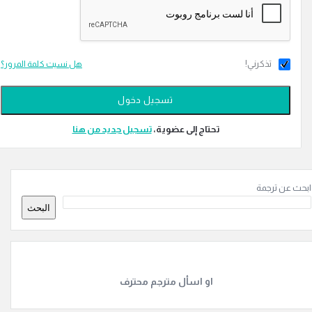
تذكرني!
هل نسيت كلمة المرور؟
تحتاج إلى عضوية،
‫تسجيل جديد من هنا
ة
ن ترجمة
ة
البحث
او اسأل مترجم محترف