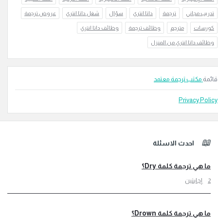
 مجاني
ترجمة
داتا انتري
سؤال
شغل داتا انتري
عروض ترجمة
ات
مترجم
وظائف ترجمة
وظائف داتا انتري
 داتا انتري من المنزل
كتب ترجمة معتمد
Privacy 
تر
احدث الاسئلة
ي ترجمة كلمة Dry؟
ي ترجمة كلمة Drown؟