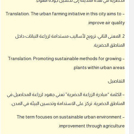
لحضرية في هذه المدينة إلى تحسين جودة الهواء.
ل
د
– Translation: The urban farming initiative in this city aims to
خ
و
improve air quality
ل
ل
2. المعنى الثاني: ترويج لأساليب مستدامة لزراعة النباتات داخل
ت
لمناطق الحضرية.
ت
م
– Translation: Promoting sustainable methods for growing
ك
plants within urban areas
ن
م
لتفاصيل:
ن
إ
ض
 الكلمة “مبادرة الزراعة الحضرية” تعني جهود لزراعة المحاصيل في
ا
لمناطق الحضرية. تركز على الاستدامة وتحسين البيئة في المدن.
ف
ة
– The term focuses on sustainable urban environment
إ
improvement through agriculture
ج
ا