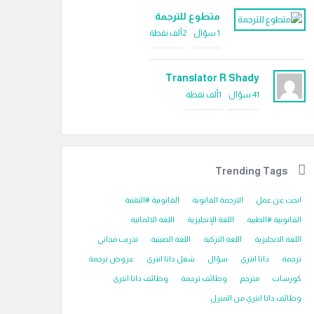
متطوع للترجمة
1
سؤال
2ألف
نقطة
Translator R Shady
41
سؤال
1ألف
نقطة
Trending Tags
ابحث عن عمل
الترجمة القانوية
القانونية #التقنية
القانونية #الطبية
اللغة الإنجليزية
اللغة الالمانية
اللغة الانجليزية
اللغة التركية
اللغة الصينية
تدريب مجاني
ترجمة
داتا انتري
سؤال
شغل داتا انتري
عروض ترجمة
كورسات
مترجم
وظائف ترجمة
وظائف داتا انتري
وظائف داتا انتري من المنزل