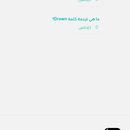
ما هي ترجمة كلمة Drown؟
‫2 إجابتين