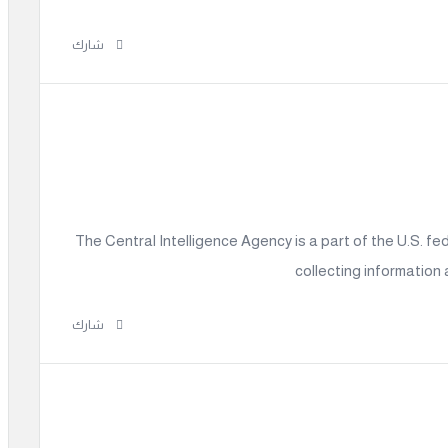
شارك
The Central Intelligence Agency is a part of the U.S. fe
collecting information
شارك