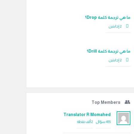
ما هي ترجمة كلمة Drop؟
‫2 إجابتين
ما هي ترجمة كلمة Drill؟
‫2 إجابتين
Top Members
Translator R Momahed
455
سؤال
2ألف
نقطة