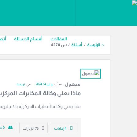
ليل
دليل
الرئيسية
أسئل سؤال
وظائف
الترجمة
لترجمة
القائمة
المقالات
أقسام الاسئلة
أتصل
الرئيسة
/
أسئلة
/
س 4270
دليل
الترجمة
مجهول
سأل:
يوليو 14, 2024
في:
ترجمة
الاحدث
ماذا يعني وكالة المخابرات المركزية
أسئلة
ماذا يعني وكالة المخابرات المركزية بالانجليزيه 
0
مت
‫4 إجابات
76
الزيارات