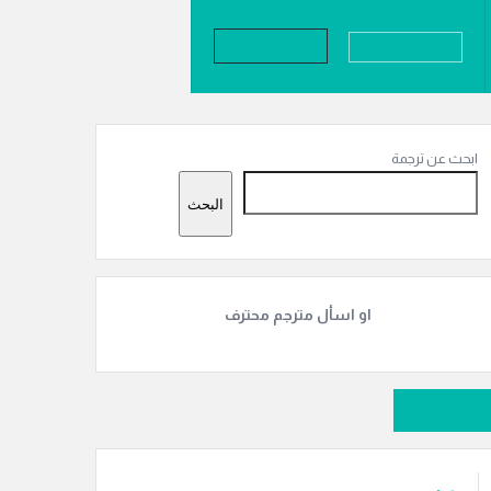
تسجيل
تسجيل دخول
لقائمة
لجانبية
ابحث عن ترجمة
البحث
او اسأل مترجم محترف
سَل سؤالًا