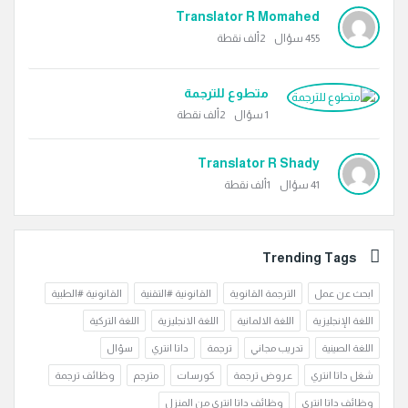
Translator R Momahed
455
سؤال
2ألف
نقطة
متطوع للترجمة
1
سؤال
2ألف
نقطة
Translator R Shady
41
سؤال
1ألف
نقطة
Trending Tags
ابحث عن عمل
الترجمة القانوية
القانونية #التقنية
القانونية #الطبية
اللغة الإنجليزية
اللغة الالمانية
اللغة الانجليزية
اللغة التركية
اللغة الصينية
تدريب مجاني
ترجمة
داتا انتري
سؤال
شغل داتا انتري
عروض ترجمة
كورسات
مترجم
وظائف ترجمة
وظائف داتا انتري
وظائف داتا انتري من المنزل