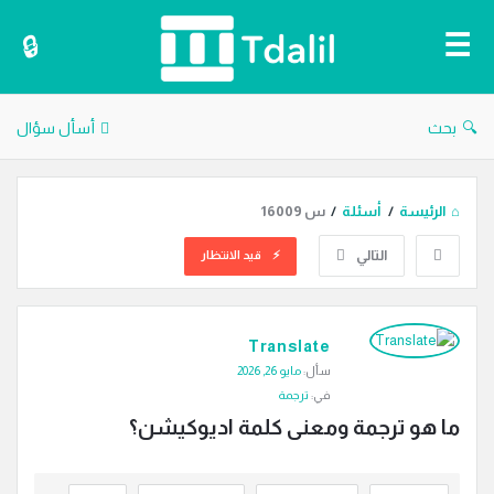
دليل
الترجمة
بحث
أسأل سؤال
الرئيسة
/
أسئلة
/
س 16009
التالي
قيد الانتظار
دليل
Translate
الترجمة
سأل:
مايو 26, 2026
الاحدث
في:
ترجمة
أسئلة
ما هو ترجمة ومعنى كلمة اديوكيشن؟