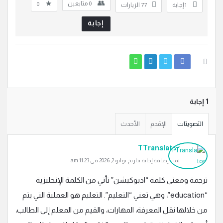
0
متابعين
0
‫1 إجابة
77
الزيارات
إجابة
‫1 إجابة
التصويتات
الإقدم
الأحدث
TTranslator
تمت إضافة إجابة بتاريخ يوليو 2, 2026 في 11:23 am
ترجمة ومعنى كلمة “اديوكيشن” تأتي من الكلمة الإنجليزية
“education”، وهي تعني “التعليم”. التعليم هو العملية التي يتم
من خلالها نقل المعرفة، المهارات، والقيم من المعلم إلى الطالب،