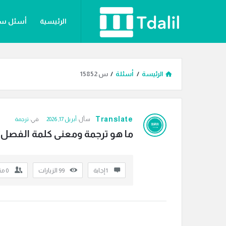
دليل
دليل
الرئيسية
أسئل س
الترجمة
الترجمة
القائمة
الرئيسة
/
أسئلة
/
س 15852
دليل
Translate
سأل:
أبريل 17, 2026
في:
ترجمة
الترجمة
ما هو ترجمة ومعنى كلمة الفصل؟
الاحدث
أسئلة
‫1 إجابة
99
الزيارات
0
مت