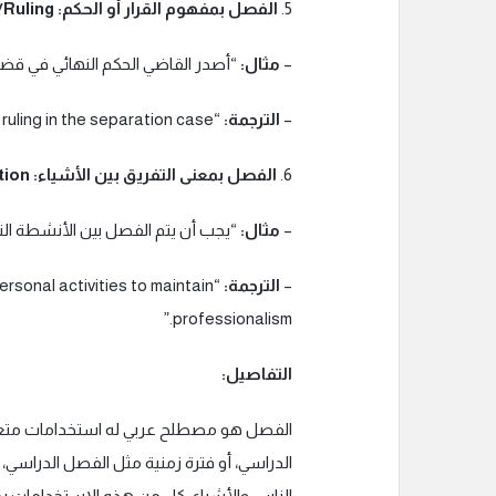
5.
الفصل بمفهوم القرار أو الحكم: Judgement/Ruling
–
مثال:
“أصدر القاضي الحكم النهائي في قضي
–
الترجمة:
“The judge issued the final ruling in the separation case.”
6.
الفصل بمعنى التفريق بين الأشياء: Distinction
–
مثال:
“يجب أن يتم الفصل بين الأنشطة الت
–
الترجمة:
rsonal activities to maintain
professionalism.”
التفاصيل:
الفصل هو مصطلح عربي له استخدامات متعددة
الدراسي، أو فترة زمنية مثل الفصل الدراسي،
الناس والأشياء. كل من هذه الاستخدامات يحمل