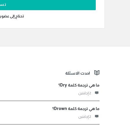
تحتاج إلى عضوي
الفوتر
احدث الاسئلة
ما هي ترجمة كلمة Dry؟
‫2 إجابتين
ما هي ترجمة كلمة Drown؟
‫2 إجابتين