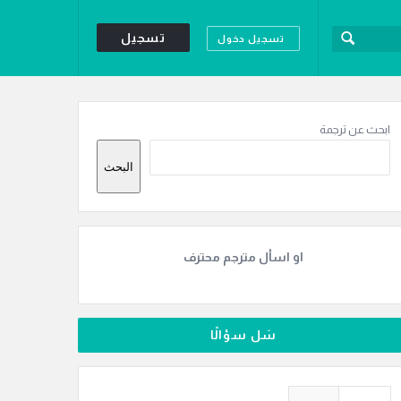
تسجيل
تسجيل دخول
لقائمة
لجانبية
ابحث عن ترجمة
البحث
او اسأل مترجم محترف
سَل سؤالًا