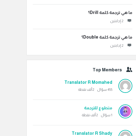
ما هي ترجمة كلمة Drill؟
‫2 إجابتين
ما هي ترجمة كلمة Double؟
‫2 إجابتين
Top Members
Translator R Momahed
455
سؤال
2ألف
نقطة
متطوع للترجمة
1
سؤال
2ألف
نقطة
Translator R Shady