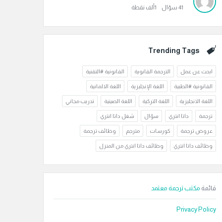
41
سؤال
1ألف
نقطة
Trending Tags
ابحث عن عمل
الترجمة القانوية
القانونية #التقنية
القانونية #الطبية
اللغة الإنجليزية
اللغة الالمانية
اللغة الانجليزية
اللغة التركية
اللغة الصينية
تدريب مجاني
ترجمة
داتا انتري
سؤال
شغل داتا انتري
عروض ترجمة
كورسات
مترجم
وظائف ترجمة
وظائف داتا انتري
وظائف داتا انتري من المنزل
قائمة
مكتب ترجمة معتمد
Privacy Policy