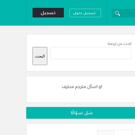
تسجيل
تسجيل دخول
لقائمة
لجانبية
ابحث عن ترجمة
البحث
او اسأل مترجم محترف
سَل سؤالًا