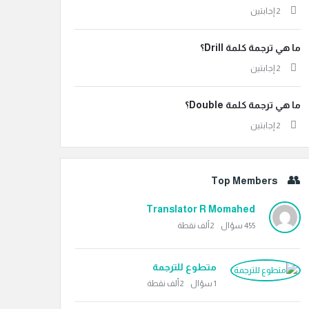
‫2 إجابتين
ما هي ترجمة كلمة Drill؟
‫2 إجابتين
ما هي ترجمة كلمة Double؟
‫2 إجابتين
Top Members
Translator R Momahed
455
سؤال
2ألف
نقطة
متطوع للترجمة
1
سؤال
2ألف
نقطة