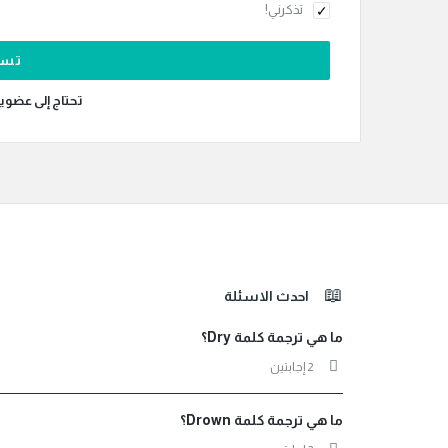
تذكرني!
تحتاج إلى عضوي
الفوتر
احدث الاسئلة
ما هي ترجمة كلمة Dry؟
‫2 إجابتين
ما هي ترجمة كلمة Drown؟