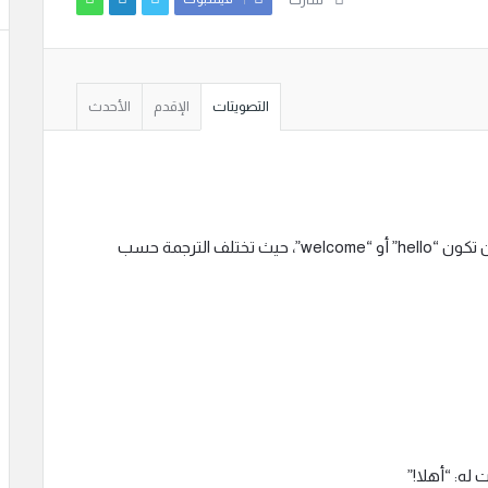
شارك
التصويتات
الإقدم
الأحدث
ترجمة ومعنى كلمة “أهلا” بالإنجليزي يمكن أن تكون “hello” أو “welcome”، حيث تختلف الترجمة حسب