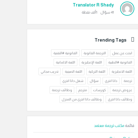
Translator R Shady
41
سؤال
1ألف
نقطة
Trending Tags
ابحث عن عمل
الترجمة القانوية
القانونية #التقنية
القانونية #الطبية
اللغة الإنجليزية
اللغة الالمانية
اللغة الانجليزية
اللغة التركية
اللغة الصينية
تدريب مجاني
ترجمة
داتا انتري
سؤال
شغل داتا انتري
عروض ترجمة
كورسات
مترجم
وظائف ترجمة
وظائف داتا انتري
وظائف داتا انتري من المنزل
قائمة
مكتب ترجمة معتمد