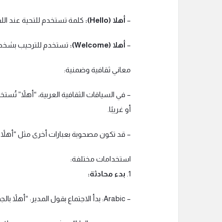
–
أهلا (Hello):
كلمة تستخدم للتحية عند اللقاء
–
أهلا (Welcome):
تستخدم للترحيب بشخص ع
معاني ثقافية وضمنية:
– في السياقات الثقافية العربية، “أهلاً” تُس
أو غريبًا.
– قد تكون مصحوبة بعبارات أخرى مثل “أهلاً و
استخدامات مختلفة:
1.
بدء محادثة:
– Arabic: بدأ الاجتماع بقول المدير: “أهلاً بالجميع.”