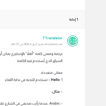
‫1 إجابة
TTranslator
تمت إضافة إجابة بتاريخ أبريل 4, 2026 في 2:17 pm
السياق الذي تُستخدم فيه الكلمة.
معاني متعددة:
1.
Hello
– تستخدم للتحية في بداية اللقاء.
–
مثال:
– Arabic: عندما رأيت صديقي في الشارع، قلت له: “أهلا!”