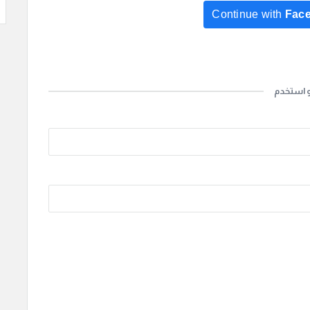
Continue with
Fac
Continue with
Go
و استخدم