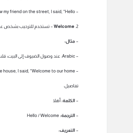
– English: When I saw my friend on the street, I said, “Hello!”
2.
Welcome
– تستخدم للترحيب بشخص عند
–
مثال:
– Arabic: عند وصول الضيوف إلى البيت، قلت لهم: “أهلاً بكم في منزلنا.”
– English: When the guests arrived at the house, I said, “Welcome to our home.”
تفاصيل:
–
الكلمة:
أهلا
–
الترجمة:
Hello / Welcome
–
التعريف: