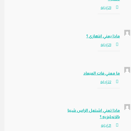
ماذا يعني انتهازى ؟
ما معني فات الميعاد
ماذا تعني اشتعل الراس شيبا
بالانجليزيه ؟