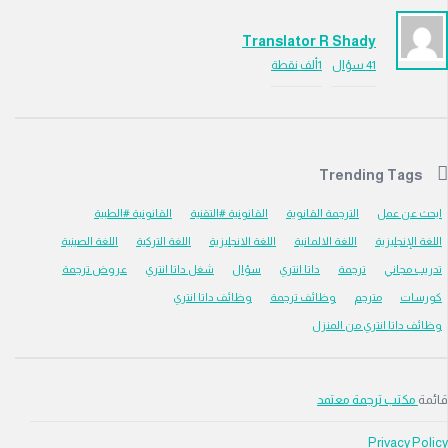
Translator R Shady
41
سؤال
1ألف
نقطة
Trending Tag
عن عمل
الترجمة القانوية
القانونية #التقنية
القانونية #الطبية
لإنجليزية
اللغة الالمانية
اللغة الانجليزية
اللغة التركية
اللغة الصينية
 مجاني
ترجمة
داتا انتري
سؤال
شغل داتا انتري
عروض ترجمة
ات
مترجم
وظائف ترجمة
وظائف داتا انتري
داتا انتري من المنزل
كتب ترجمة معتمد
Privacy 