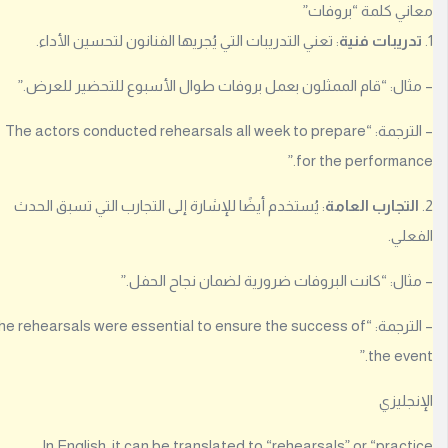
ل
ني كلمة “بروفات”
د
دريبات فنية
: تعني التدريبات التي يُجريها الفنانون لتحسين الأداء.
خ
و
ثال: “قام الممثلون بعمل بروفات طوال الأسبوع للتحضير للعرض.”
ل
ل
– الترجمة: “The actors conducted rehearsals all week to prepare
ت
ت
for the performanc
م
ك
لتجارب العامة
: يُستخدم أيضًا للإشارة إلى التجارب التي تسبق الحدث
ن
علي.
م
ن
ثال: “كانت البروفات ضرورية لضمان نجاح الحفل.”
إ
ض
– الترجمة: “The rehearsals were essential to ensure the success of
ا
the even
ف
ة
نجليزي
إ
ج
ا
In English, it can be translated to “rehearsals” or “pract