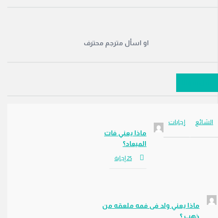
او اسأل مترجم محترف
سؤالًا
ئع
إجابات
ماذا يعني فات
الميعاد؟
ماذا يعني ولد فى فمه ملعقه من
ذهب ؟