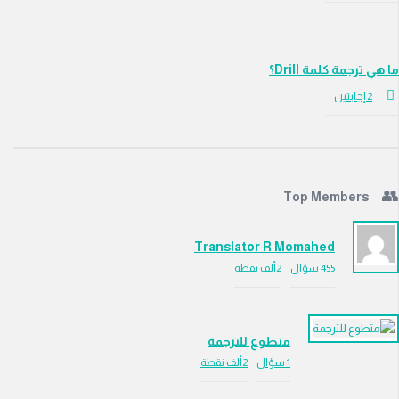
رجمة كلمة Drill؟
جابتين
Top Members
Translator R Momahed
455
سؤال
2ألف
نقطة
متطوع للترجمة
1
سؤال
2ألف
نقطة