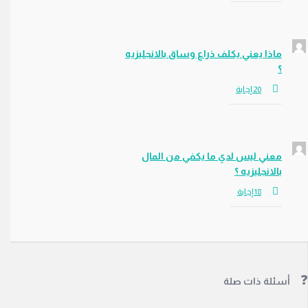
ماذا يعني يكلف ذراع وساق بالانجليزيه
؟
معني ليس لدي ما يكفي من المال
بالانجليزيه ؟
سئلة ذات صلة